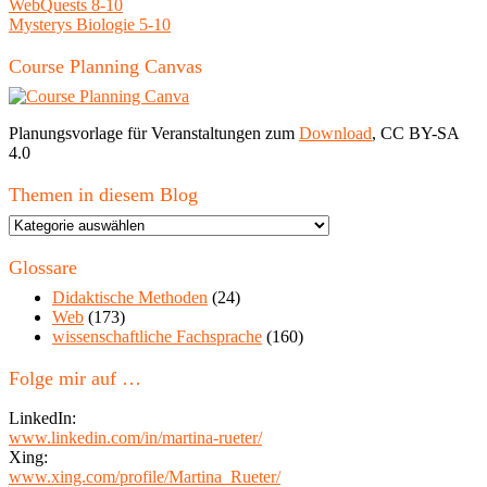
WebQuests 8-10
Mysterys Biologie 5-10
Course Planning Canvas
Planungsvorlage für Veranstaltungen zum
Download
, CC BY-SA
4.0
Themen in diesem Blog
Themen
in
diesem
Glossare
Blog
Didaktische Methoden
(24)
Web
(173)
wissenschaftliche Fachsprache
(160)
Folge mir auf …
LinkedIn:
www.linkedin.com/in/martina-rueter/
Xing:
www.xing.com/profile/Martina_Rueter/