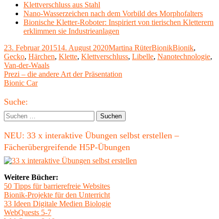
Klettverschluss aus Stahl
Nano-Wasserzeichen nach dem Vorbild des Morphofalters
Bionische Kletter-Roboter: Inspiriert von tierischen Kletterern
erklimmen sie Industrieanlagen
Veröffentlicht
Autor
Kategorien
Schlagwörter
23. Februar 2015
14. August 2020
Martina Rüter
Bionik
Bionik
,
am
Gecko
,
Härchen
,
Klette
,
Klettverschluss
,
Libelle
,
Nanotechnologie
,
Van-der-Waals
Beitragsnavigation
Vorheriger
Prezi – die andere Art der Präsentation
Beitrag:
Nächster
Bionic Car
Beitrag
Haupt-
Suche:
Seitenleiste
Suchen
nach:
NEU: 33 x interaktive Übungen selbst erstellen –
Fächerübergreifende H5P-Übungen
Weitere Bücher:
50 Tipps für barrierefreie Websites
Bionik-Projekte für den Unterricht
33 Ideen Digitale Medien Biologie
WebQuests 5-7