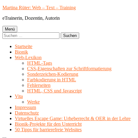
Springe
Martina Rüter: Web – Text – Training
zum
eTrainerin, Dozentin, Autorin
Inhalt
Primäres
Menü
Suchen
Menü
nach:
Startseite
Bionik
Web-Lexikon
HTML-Tags
CSS-Eigenschaften zur Schriftformatierung
Sonderzeichen-Kodierung
Farbkodierung in HTML
Fehlerseiten
HTML, CSS und Javascript
Vita
Werke
Impressum
Datenschutz
Virtuelles Escape Game: Urheberrecht & OER in der Lehre
Bionik-Projekte für den Unterricht
50 Tipps für barrierefreie Websites