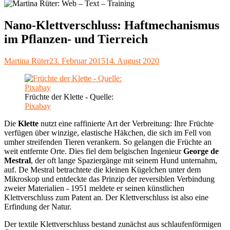
Nano-Klettverschluss: Haftmechanismus
im Pflanzen- und Tierreich
Autor
Veröffentlicht
Martina Rüter
23. Februar 2015
14. August 2020
am
Früchte der Klette - Quelle:
Pixabay
Die
Klette
nutzt eine raffinierte Art der Verbreitung: Ihre Früchte
verfügen über winzige, elastische Häkchen, die sich im Fell von
umher streifenden Tieren verankern. So gelangen die Früchte an
weit entfernte Orte. Dies fiel dem belgischen Ingenieur
George de
Mestral
, der oft lange Spaziergänge mit seinem Hund unternahm,
auf. De Mestral betrachtete die kleinen Kügelchen unter dem
Mikroskop und entdeckte das Prinzip der reversiblen Verbindung
zweier Materialien - 1951 meldete er seinen künstlichen
Klettverschluss zum Patent an. Der Klettverschluss ist also eine
Erfindung der Natur.
Der textile Klettverschluss bestand zunächst aus schlaufenförmigen