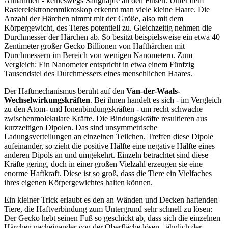
Annahmen - keineswegs Saugnäpfe an den Füßen. Unter dem
Rasterelektronenmikroskop erkennt man viele kleine Haare. Die
Anzahl der Härchen nimmt mit der Größe, also mit dem
Körpergewicht, des Tieres potentiell zu. Gleichzeitig nehmen die
Durchmesser der Härchen ab. So besitzt beispielsweise ein etwa 40
Zentimeter großer Gecko Billionen von Hafthärchen mit
Durchmessern im Bereich von wenigen Nanometern. Zum
Vergleich: Ein Nanometer entspricht in etwa einem Fünfzig
Tausendstel des Durchmessers eines menschlichen Haares.
Der Haftmechanismus beruht auf den
Van-der-Waals-
Wechselwirkungskräften
. Bei ihnen handelt es sich - im Vergleich
zu den Atom- und Ionenbindungskräften - um recht schwache
zwischenmolekulare Kräfte. Die Bindungskräfte resultieren aus
kurzzeitigen Dipolen. Das sind unsymmetrische
Ladungsverteilungen an einzelnen Teilchen. Treffen diese Dipole
aufeinander, so zieht die positive Hälfte eine negative Hälfte eines
anderen Dipols an und umgekehrt. Einzeln betrachtet sind diese
Kräfte gering, doch in einer großen Vielzahl erzeugen sie eine
enorme Haftkraft. Diese ist so groß, dass die Tiere ein Vielfaches
ihres eigenen Körpergewichtes halten können.
Ein kleiner Trick erlaubt es den an Wänden und Decken haftenden
Tiere, die Haftverbindung zum Untergrund sehr schnell zu lösen:
Der Gecko hebt seinen Fuß so geschickt ab, dass sich die einzelnen
Härchen nacheinander von der Oberfläche lösen - ähnlich der