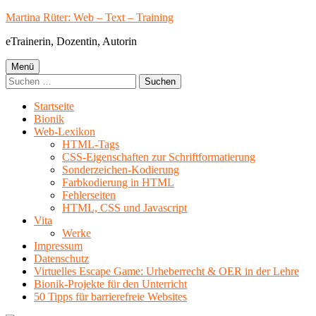
Springe
Martina Rüter: Web – Text – Training
zum
eTrainerin, Dozentin, Autorin
Inhalt
Primäres
Menü
Suchen
Menü
nach:
Startseite
Bionik
Web-Lexikon
HTML-Tags
CSS-Eigenschaften zur Schriftformatierung
Sonderzeichen-Kodierung
Farbkodierung in HTML
Fehlerseiten
HTML, CSS und Javascript
Vita
Werke
Impressum
Datenschutz
Virtuelles Escape Game: Urheberrecht & OER in der Lehre
Bionik-Projekte für den Unterricht
50 Tipps für barrierefreie Websites