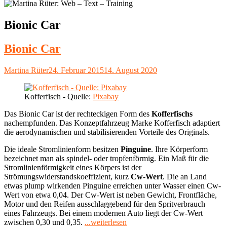
Schlagwort:
Bionic Car
Bionic Car
Autor
Veröffentlicht
Martina Rüter
24. Februar 2015
14. August 2020
am
Kofferfisch - Quelle:
Pixabay
Das Bionic Car ist der rechteckigen Form des
Kofferfischs
nachempfunden. Das Konzeptfahrzeug Marke Kofferfisch adaptiert
die aerodynamischen und stabilisierenden Vorteile des Originals.
Die ideale Stromlinienform besitzen
Pinguine
. Ihre Körperform
bezeichnet man als spindel- oder tropfenförmig. Ein Maß für die
Stromlinienförmigkeit eines Körpers ist der
Strömungswiderstandskoeffizient, kurz
Cw-Wert
. Die an Land
etwas plump wirkenden Pinguine erreichen unter Wasser einen Cw-
Wert von etwa 0,04. Der Cw-Wert ist neben Gewicht, Frontfläche,
Motor und den Reifen ausschlaggebend für den Spritverbrauch
eines Fahrzeugs. Bei einem modernen Auto liegt der Cw-Wert
"Bionic
zwischen 0,30 und 0,35.
...weiterlesen