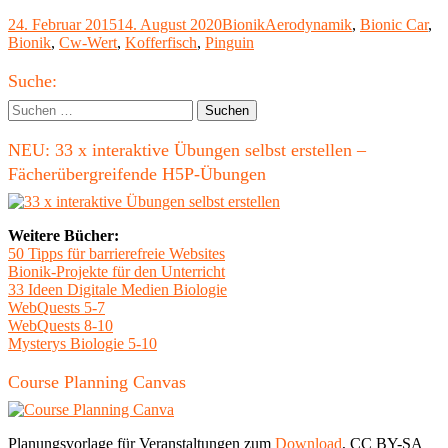
Car"
Veröffentlicht
Kategorien
Schlagwörter
24. Februar 2015
14. August 2020
Bionik
Aerodynamik
,
Bionic Car
,
am
Bionik
,
Cw-Wert
,
Kofferfisch
,
Pinguin
Haupt-
Suche:
Seitenleiste
Suchen
nach:
NEU: 33 x interaktive Übungen selbst erstellen –
Fächerübergreifende H5P-Übungen
Weitere Bücher:
50 Tipps für barrierefreie Websites
Bionik-Projekte für den Unterricht
33 Ideen Digitale Medien Biologie
WebQuests 5-7
WebQuests 8-10
Mysterys Biologie 5-10
Course Planning Canvas
Planungsvorlage für Veranstaltungen zum
Download
, CC BY-SA