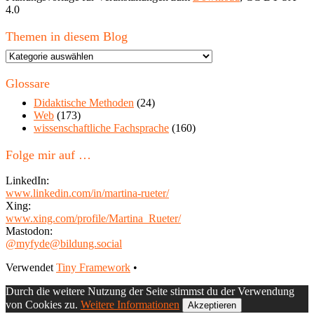
4.0
Themen in diesem Blog
Themen
in
diesem
Glossare
Blog
Didaktische Methoden
(24)
Web
(173)
wissenschaftliche Fachsprache
(160)
Folge mir auf …
LinkedIn:
www.linkedin.com/in/martina-rueter/
Xing:
www.xing.com/profile/Martina_Rueter/
Mastodon:
@myfyde@bildung.social
Footer
Verwendet
Tiny Framework
•
Inhalt
Durch die weitere Nutzung der Seite stimmst du der Verwendung
von Cookies zu.
Weitere Informationen
Akzeptieren