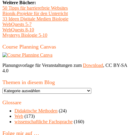
Weitere Bücher:
50 Tipps für barrierefreie Websites
Bionik-Projekte für den Unterricht
33 Ideen Digitale Medien Biologie
WebQuests 5-7
WebQuests 8-10
Mysterys Biologie 5-10
Course Planning Canvas
Planungsvorlage für Veranstaltungen zum
Download
, CC BY-SA
4.0
Themen in diesem Blog
Themen
in
diesem
Glossare
Blog
Didaktische Methoden
(24)
Web
(173)
wissenschaftliche Fachsprache
(160)
Folge mir auf …