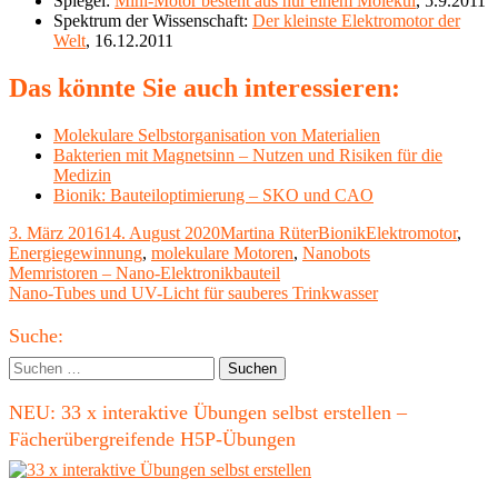
Spiegel:
Mini-Motor besteht aus nur einem Molekül
, 5.9.2011
Spektrum der Wissenschaft:
Der kleinste Elektromotor der
Welt
, 16.12.2011
Das könnte Sie auch interessieren:
Molekulare Selbstorganisation von Materialien
Bakterien mit Magnetsinn – Nutzen und Risiken für die
Medizin
Bionik: Bauteiloptimierung – SKO und CAO
Veröffentlicht
Autor
Kategorien
Schlagwörter
3. März 2016
14. August 2020
Martina Rüter
Bionik
Elektromotor
,
am
Energiegewinnung
,
molekulare Motoren
,
Nanobots
Beitragsnavigation
Vorheriger
Memristoren – Nano-Elektronikbauteil
Beitrag:
Nächster
Nano-Tubes und UV-Licht für sauberes Trinkwasser
Beitrag
Haupt-
Suche:
Seitenleiste
Suchen
nach:
NEU: 33 x interaktive Übungen selbst erstellen –
Fächerübergreifende H5P-Übungen