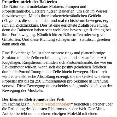
Propellerantrieb der Bakterien
Die Natur kennt molekulare Motoren, Pumpen und
Propellerantriebe. Letztere nutzen Bakterien, um sich im Wasser
fortzubewegen. Mittels ihrer korkenzieherähnlichen Geißeln
(Flagellen), die sie mal links- und mal rechtsherum bewegen, ergibt
sich ein Zickzackkurs. Dies ist eine gerichtete Zufallsbewegung,
denn die Bakterien haben sehr wohl eine bevorzugte Richtung bei
ihrer Fortbewegung. Nämlich hin zu Nährstoffen oder weg von
Giftstoffen. Und diese Richtung schlagen sie – statistisch gesehen –
dann auch ein.
Eine Bakteriengeißel ist über mehrere ring- und plattenförmige
Strukturen in die Zellmembran eingebaut und sitzt auf einer Art
Kugellager. Ringsherum befinden sich Protonenkanäle, die wie ein
Elektromotor wirken, wenn sich die positiv geladenen Teilchen
durch die Porenöffnung in die Zelle hinein bewegen. Hierdurch
wird eine elektrische Abstoßung erzeugt, die die Geißel wie einen
Propeller mit bis zu 250 Umdrehungen pro Sekunde in Drehung
versetzt. Diese Bewegung unterscheidet sich grundsätzlich von der
Bewegung der Muskeln.
Der kleinste Elektromotor der Welt
Im Fachmagazin „
Nature Natotechnology
“ berichten Forscher über
die Erfindung des kleinsten Elektromotors der Welt. Der Mini-
Antrieb besteht nur aus einem einzigen Molekül mit einem