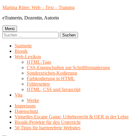
Springe
Martina Rüter: Web – Text – Training
zum
eTrainerin, Dozentin, Autorin
Inhalt
Primäres
Menü
Suchen
Menü
nach:
Startseite
Bionik
Web-Lexikon
HTML-Tags
CSS-Eigenschaften zur Schriftformatierung
Sonderzeichen-Kodierung
Farbkodierung in HTML
Fehlerseiten
HTML, CSS und Javascript
Vita
Werke
Impressum
Datenschutz
Virtuelles Escape Game: Urheberrecht & OER in der Lehre
Bionik-Projekte für den Unterricht
50 Tipps für barrierefreie Websites