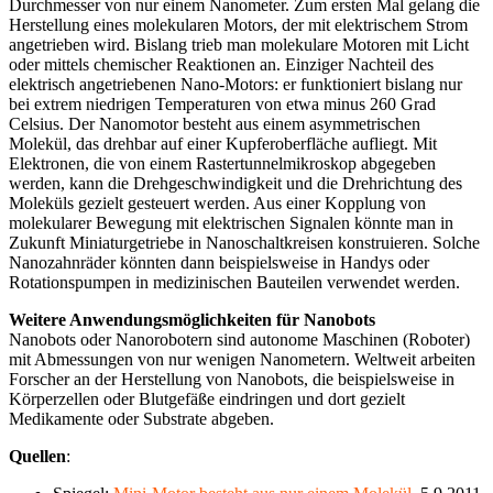
Durchmesser von nur einem Nanometer. Zum ersten Mal gelang die
Herstellung eines molekularen Motors, der mit elektrischem Strom
angetrieben wird. Bislang trieb man molekulare Motoren mit Licht
oder mittels chemischer Reaktionen an. Einziger Nachteil des
elektrisch angetriebenen Nano-Motors: er funktioniert bislang nur
bei extrem niedrigen Temperaturen von etwa minus 260 Grad
Celsius. Der Nanomotor besteht aus einem asymmetrischen
Molekül, das drehbar auf einer Kupferoberfläche aufliegt. Mit
Elektronen, die von einem Rastertunnelmikroskop abgegeben
werden, kann die Drehgeschwindigkeit und die Drehrichtung des
Moleküls gezielt gesteuert werden. Aus einer Kopplung von
molekularer Bewegung mit elektrischen Signalen könnte man in
Zukunft Miniaturgetriebe in Nanoschaltkreisen konstruieren. Solche
Nanozahnräder könnten dann beispielsweise in Handys oder
Rotationspumpen in medizinischen Bauteilen verwendet werden.
Weitere Anwendungsmöglichkeiten für Nanobots
Nanobots oder Nanorobotern sind autonome Maschinen (Roboter)
mit Abmessungen von nur wenigen Nanometern. Weltweit arbeiten
Forscher an der Herstellung von Nanobots, die beispielsweise in
Körperzellen oder Blutgefäße eindringen und dort gezielt
Medikamente oder Substrate abgeben.
Quellen
: