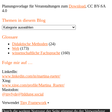
Planungsvorlage für Veranstaltungen zum
Download
, CC BY-SA
4.0
Themen in diesem Blog
Themen
in
diesem
Glossare
Blog
Didaktische Methoden
(24)
Web
(173)
wissenschaftliche Fachsprache
(160)
Folge mir auf …
LinkedIn:
www.linkedin.com/in/martina-rueter/
Xing:
www.xing.com/profile/Martina_Rueter/
Mastodon:
@myfyde@bildung.social
Footer
Verwendet
Tiny Framework
•
Inhalt
Durch die weitere Nutzung der Seite stimmst du der Verwendung