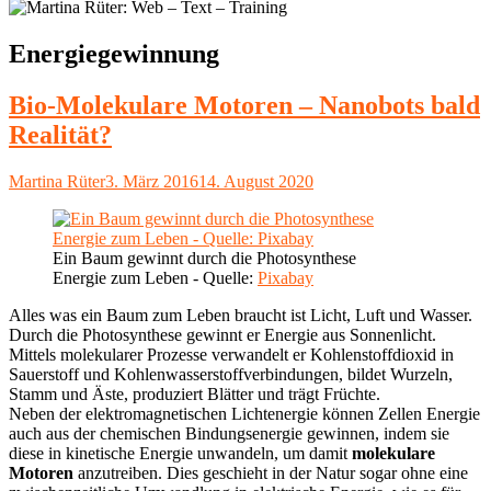
Schlagwort:
Energiegewinnung
Bio-Molekulare Motoren – Nanobots bald
Realität?
Autor
Veröffentlicht
Martina Rüter
3. März 2016
14. August 2020
am
Ein Baum gewinnt durch die Photosynthese
Energie zum Leben - Quelle:
Pixabay
Alles was ein Baum zum Leben braucht ist Licht, Luft und Wasser.
Durch die Photosynthese gewinnt er Energie aus Sonnenlicht.
Mittels molekularer Prozesse verwandelt er Kohlenstoffdioxid in
Sauerstoff und Kohlenwasserstoffverbindungen, bildet Wurzeln,
Stamm und Äste, produziert Blätter und trägt Früchte.
Neben der elektromagnetischen Lichtenergie können Zellen Energie
auch aus der chemischen Bindungsenergie gewinnen, indem sie
diese in kinetische Energie unwandeln, um damit
molekulare
Motoren
anzutreiben. Dies geschieht in der Natur sogar ohne eine