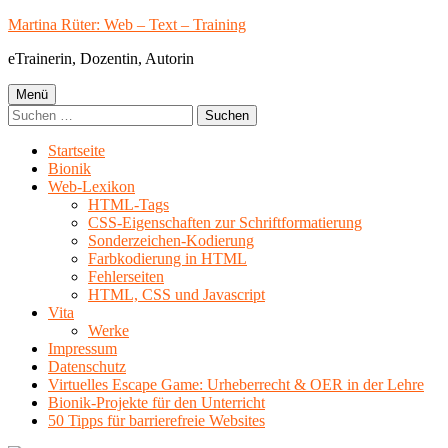
Springe
Martina Rüter: Web – Text – Training
zum
eTrainerin, Dozentin, Autorin
Inhalt
Primäres
Menü
Suchen
Menü
nach:
Startseite
Bionik
Web-Lexikon
HTML-Tags
CSS-Eigenschaften zur Schriftformatierung
Sonderzeichen-Kodierung
Farbkodierung in HTML
Fehlerseiten
HTML, CSS und Javascript
Vita
Werke
Impressum
Datenschutz
Virtuelles Escape Game: Urheberrecht & OER in der Lehre
Bionik-Projekte für den Unterricht
50 Tipps für barrierefreie Websites