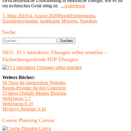
zwischenzeitliche Umwandlung in elektrische Energie, wie es für
"Bio-
ein technisches Gerät nötig ist.
...weiterlesen
Molekulare
Veröffentlicht
Kategorien
Schlagwörter
3. März 2016
14. August 2020
Bionik
Elektromotor
,
Motoren
am
Energiegewinnung
,
molekulare Motoren
,
Nanobots
–
Nanobots
Haupt-
bald
Suche:
Realität?"
Seitenleiste
Suchen
nach:
NEU: 33 x interaktive Übungen selbst erstellen –
Fächerübergreifende H5P-Übungen
Weitere Bücher:
50 Tipps für barrierefreie Websites
Bionik-Projekte für den Unterricht
33 Ideen Digitale Medien Biologie
WebQuests 5-7
WebQuests 8-10
Mysterys Biologie 5-10
Course Planning Canvas