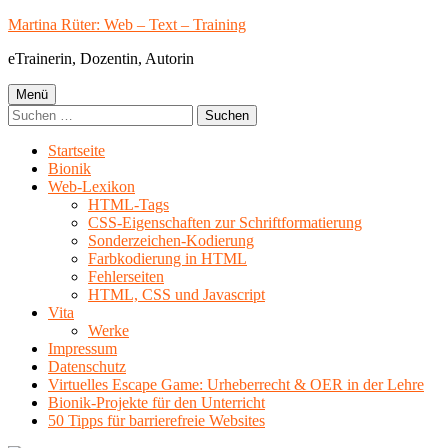
Springe
Martina Rüter: Web – Text – Training
zum
eTrainerin, Dozentin, Autorin
Inhalt
Primäres
Menü
Suchen
Menü
nach:
Startseite
Bionik
Web-Lexikon
HTML-Tags
CSS-Eigenschaften zur Schriftformatierung
Sonderzeichen-Kodierung
Farbkodierung in HTML
Fehlerseiten
HTML, CSS und Javascript
Vita
Werke
Impressum
Datenschutz
Virtuelles Escape Game: Urheberrecht & OER in der Lehre
Bionik-Projekte für den Unterricht
50 Tipps für barrierefreie Websites