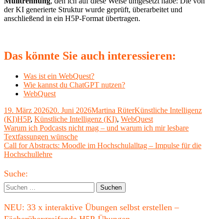
Mülltrennung
, den ich auf diese Weise umgesetzt habe: Die von
der KI generierte Struktur wurde geprüft, überarbeitet und
anschließend in ein H5P-Format übertragen.
Das könnte Sie auch interessieren:
Was ist ein WebQuest?
Wie kannst du ChatGPT nutzen?
WebQuest
Veröffentlicht
Autor
Kategorien
19. März 2026
20. Juni 2026
Martina Rüter
Künstliche Intelligenz
am
Schlagwörter
(KI)
H5P
,
Künstliche Intelligenz (KI)
,
WebQuest
Beitragsnavigation
Vorheriger
Warum ich Podcasts nicht mag – und warum ich mir lesbare
Beitrag:
Textfassungen wünsche
Nächster
Call for Abstracts: Moodle im Hochschulalltag – Impulse für die
Beitrag
Hochschullehre
Haupt-
Suche:
Seitenleiste
Suchen
nach:
NEU: 33 x interaktive Übungen selbst erstellen –