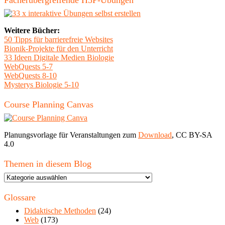
Fächerübergreifende H5P-Übungen
Weitere Bücher:
50 Tipps für barrierefreie Websites
Bionik-Projekte für den Unterricht
33 Ideen Digitale Medien Biologie
WebQuests 5-7
WebQuests 8-10
Mysterys Biologie 5-10
Course Planning Canvas
Planungsvorlage für Veranstaltungen zum
Download
, CC BY-SA
4.0
Themen in diesem Blog
Themen
in
diesem
Glossare
Blog
Didaktische Methoden
(24)
Web
(173)