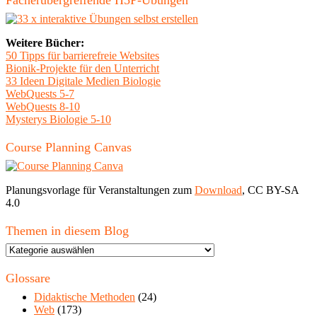
Fächerübergreifende H5P-Übungen
Weitere Bücher:
50 Tipps für barrierefreie Websites
Bionik-Projekte für den Unterricht
33 Ideen Digitale Medien Biologie
WebQuests 5-7
WebQuests 8-10
Mysterys Biologie 5-10
Course Planning Canvas
Planungsvorlage für Veranstaltungen zum
Download
, CC BY-SA
4.0
Themen in diesem Blog
Themen
in
diesem
Glossare
Blog
Didaktische Methoden
(24)
Web
(173)