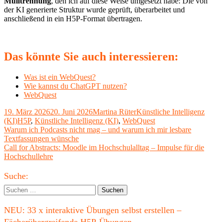
Mülltrennung
, den ich auf diese Weise umgesetzt habe: Die von
der KI generierte Struktur wurde geprüft, überarbeitet und
anschließend in ein H5P-Format übertragen.
Das könnte Sie auch interessieren:
Was ist ein WebQuest?
Wie kannst du ChatGPT nutzen?
WebQuest
Veröffentlicht
Autor
Kategorien
19. März 2026
20. Juni 2026
Martina Rüter
Künstliche Intelligenz
am
Schlagwörter
(KI)
H5P
,
Künstliche Intelligenz (KI)
,
WebQuest
Beitragsnavigation
Vorheriger
Warum ich Podcasts nicht mag – und warum ich mir lesbare
Beitrag:
Textfassungen wünsche
Nächster
Call for Abstracts: Moodle im Hochschulalltag – Impulse für die
Beitrag
Hochschullehre
Haupt-
Suche:
Seitenleiste
Suchen
nach:
NEU: 33 x interaktive Übungen selbst erstellen –