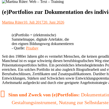
(e)Portfolios zur Dokumentation des indiv
Autor
Veröffentlicht
Martina Rüter
10. Juli 2017
20. Juni 2026
am
(e)Portfolio = (elektronische)
Sammelmappe, digitale Artefakte, die
den eignen Bildungsweg dokumentieren
- Quelle:
Pixabay
Seit den 1980er Jahren gibt es vermehrt Menschen, die keinen gerad
Manchmal ist es sogar schwierig diesen berufsbiografischen Weg ei
Präsentationsportfolios helfen. Ein persönliches lebensbegleitendes P
erreichen. Ein solches Portfolio ist also zugleich Biografiearbeit un
Berufsabschlüssen, Zertifikaten und Zusatzqualifikationen. Darüber h
Entwicklungen, Stärken und Schwächen sowie Entwicklungspotentiale
Arbeitsmarkt aufgedeckt und durch eine geeignete Angebotsstrategie
Sinn und Zweck von (e)Portfolios:
Dokumentation
Gestaltungsinstrument, Nutzung zur Selbstdarst