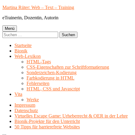
Springe
Martina Rüter: Web – Text – Training
zum
eTrainerin, Dozentin, Autorin
Inhalt
Primäres
Menü
Suchen
Menü
nach:
Startseite
Bionik
Web-Lexikon
HTML-Tags
CSS-Eigenschaften zur Schriftformatierung
Sonderzeichen-Kodierung
Farbkodierung in HTML
Fehlerseiten
HTML, CSS und Javascript
Vita
Werke
Impressum
Datenschutz
Virtuelles Escape Game: Urheberrecht & OER in der Lehre
Bionik-Projekte für den Unterricht
50 Tipps für barrierefreie Websites