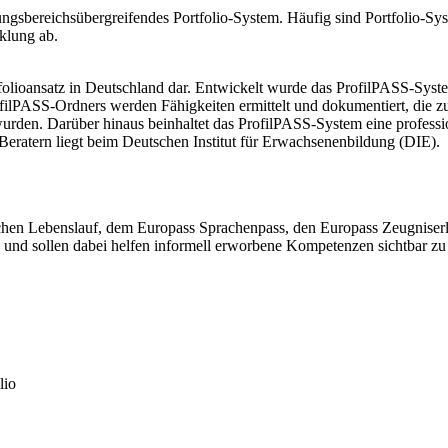
dungsbereichsübergreifendes Portfolio-System. Häufig sind Portfolio-Sy
cklung ab.
ortfolioansatz in Deutschland dar. Entwickelt wurde das ProfilPASS-S
ilPASS-Ordners werden Fähigkeiten ermittelt und dokumentiert, die 
n wurden. Darüber hinaus beinhaltet das ProfilPASS-System eine profes
 Beratern liegt beim Deutschen Institut für Erwachsenenbildung (DIE).
ischen Lebenslauf, dem Europass Sprachenpass, den Europass Zeugnise
n und sollen dabei helfen informell erworbene Kompetenzen sichtbar z
lio