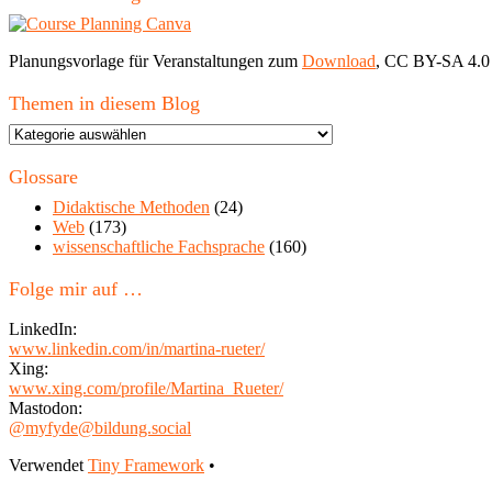
Planungsvorlage für Veranstaltungen zum
Download
, CC BY-SA 4.0
Themen in diesem Blog
Themen
in
diesem
Glossare
Blog
Didaktische Methoden
(24)
Web
(173)
wissenschaftliche Fachsprache
(160)
Folge mir auf …
LinkedIn:
www.linkedin.com/in/martina-rueter/
Xing:
www.xing.com/profile/Martina_Rueter/
Mastodon:
@myfyde@bildung.social
Footer
Verwendet
Tiny Framework
•