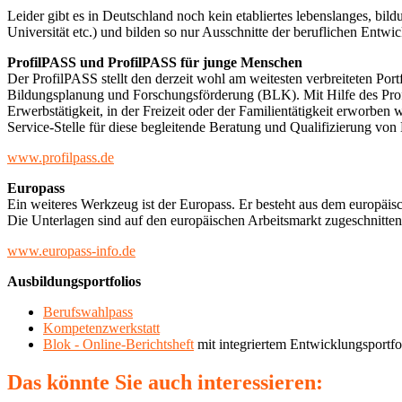
Leider gibt es in Deutschland noch kein etabliertes lebenslanges, bil
Universität etc.) und bilden so nur Ausschnitte der beruflichen Entwi
ProfilPASS und ProfilPASS für junge Menschen
Der ProfilPASS stellt den derzeit wohl am weitesten verbreiteten P
Bildungsplanung und Forschungsförderung (BLK). Mit Hilfe des Prof
Erwerbstätigkeit, in der Freizeit oder der Familientätigkeit erworbe
Service-Stelle für diese begleitende Beratung und Qualifizierung von
www.profilpass.de
Europass
Ein weiteres Werkzeug ist der Europass. Er besteht aus dem europä
Die Unterlagen sind auf den europäischen Arbeitsmarkt zugeschnitte
www.europass-info.de
Ausbildungsportfolios
Berufswahlpass
Kompetenzwerkstatt
Blok - Online-Berichtsheft
mit integriertem Entwicklungsportfo
Das könnte Sie auch interessieren: