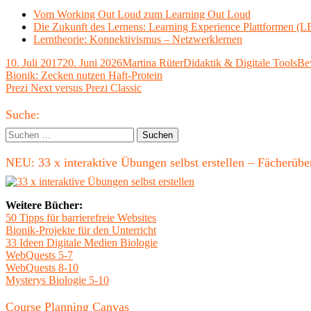
Vom Working Out Loud zum Learning Out Loud
Die Zukunft des Lernens: Learning Experience Plattformen (L
Lerntheorie: Konnektivismus – Netzwerklernen
Veröffentlicht
Autor
Kategorien
Sch
10. Juli 2017
20. Juni 2026
Martina Rüter
Didaktik & Digitale Tools
Be
am
Beitragsnavigation
Vorheriger
Bionik: Zecken nutzen Haft-Protein
Beitrag:
Nächster
Prezi Next versus Prezi Classic
Beitrag
Haupt-
Suche:
Seitenleiste
Suchen
nach:
NEU: 33 x interaktive Übungen selbst erstellen – Fächerü
Weitere Bücher:
50 Tipps für barrierefreie Websites
Bionik-Projekte für den Unterricht
33 Ideen Digitale Medien Biologie
WebQuests 5-7
WebQuests 8-10
Mysterys Biologie 5-10
Course Planning Canvas