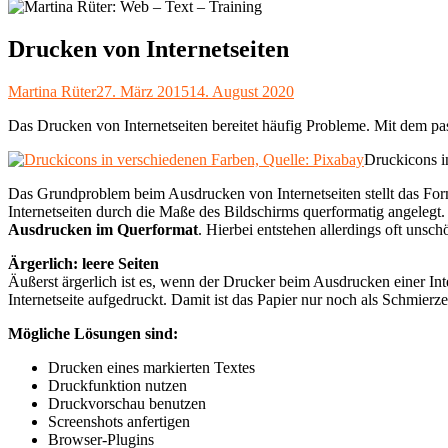
Drucken von Internetseiten
Autor
Veröffentlicht
Martina Rüter
27. März 2015
14. August 2020
am
Das Drucken von Internetseiten bereitet häufig Probleme. Mit dem p
Druckicons i
Das Grundproblem beim Ausdrucken von Internetseiten stellt das For
Internetseiten durch die Maße des Bildschirms querformatig angelegt. 
Ausdrucken im Querformat
. Hierbei entstehen allerdings oft uns
Ärgerlich: leere Seiten
Äußerst ärgerlich ist es, wenn der Drucker beim Ausdrucken einer Intern
Internetseite aufgedruckt. Damit ist das Papier nur noch als Schmierzet
Mögliche Lösungen sind:
Drucken eines markierten Textes
Druckfunktion nutzen
Druckvorschau benutzen
Screenshots anfertigen
Browser-Plugins