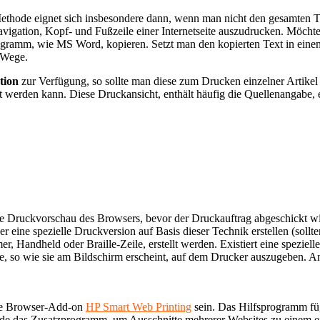
Methode eignet sich insbesondere dann, wenn man nicht den gesamten 
 Navigation, Kopf- und Fußzeile einer Internetseite auszudrucken. Mö
rogramm, wie MS Word, kopieren. Setzt man den kopierten Text in einen
m Wege.
tion
zur Verfügung, so sollte man diese zum Drucken einzelner Artike
gt werden kann. Diese Druckansicht, enthält häufig die Quellenangabe,
n die Druckvorschau des Browsers, bevor der Druckauftrag abgeschickt 
r eine spezielle Druckversion auf Basis dieser Technik erstellen (sollte
r, Handheld oder Braille-Zeile, erstellt werden. Existiert eine spezi
te, so wie sie am Bildschirm erscheint, auf dem Drucker auszugeben. An
ose Browser-Add-on
HP Smart Web Printing
sein. Das Hilfsprogramm fügt
wurde das Zusatzprogramm, um Ausschnitte mehrerer Websites zu einem