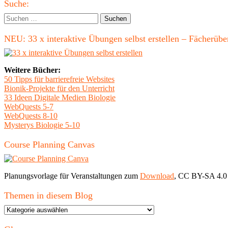
Haupt-
Suche:
Seitenleiste
Suchen
nach:
NEU: 33 x interaktive Übungen selbst erstellen – Fächerü
Weitere Bücher:
50 Tipps für barrierefreie Websites
Bionik-Projekte für den Unterricht
33 Ideen Digitale Medien Biologie
WebQuests 5-7
WebQuests 8-10
Mysterys Biologie 5-10
Course Planning Canvas
Planungsvorlage für Veranstaltungen zum
Download
, CC BY-SA 4.0
Themen in diesem Blog
Themen
in
diesem