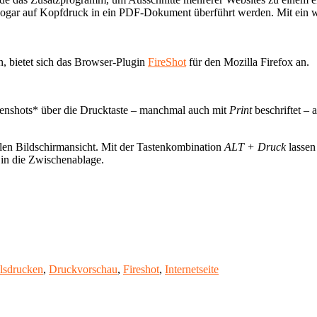
ogar auf Kopfdruck in ein PDF-Dokument überführt werden. Mit ein weni
en, bietet sich das Browser-Plugin
FireShot
für den Mozilla Firefox an.
eenshots* über die Drucktaste – manchmal auch mit
Print
beschriftet –
llen Bildschirmansicht. Mit der Tastenkombination
ALT + Druck
lassen
in die Zwischenablage.
Schlagwörter
ls
drucken
,
Druckvorschau
,
Fireshot
,
Internetseite