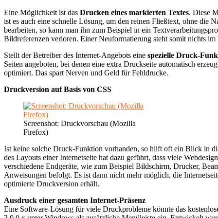
Eine Möglichkeit ist das
Drucken eines markierten Textes
. Diese 
ist es auch eine schnelle Lösung, um den reinen Fließtext, ohne die
bearbeiten, so kann man ihn zum Beispiel in ein Textverarbeitungsp
Bildreferenzen verloren. Einer Neuformatierung steht somit nichts i
Stellt der Betreiber des Internet-Angebots eine
spezielle Druck-Funk
Seiten angeboten, bei denen eine extra Druckseite automatisch erzeu
optimiert. Das spart Nerven und Geld für Fehldrucke.
Druckversion auf Basis von CSS
Screenshot: Druckvorschau (Mozilla
Firefox)
Ist keine solche Druck-Funktion vorhanden, so hilft oft ein Blick i
des Layouts einer Internetseite hat dazu geführt, dass viele Webdesigne
verschiedene Endgeräte, wie zum Beispiel Bildschirm, Drucker, Beame
Anweisungen befolgt. Es ist dann nicht mehr möglich, die Internetsei
optimierte Druckversion erhält.
Ausdruck einer gesamten Internet-Präsenz
Eine Software-Lösung für viele Druckprobleme könnte das kostenl
2.0.0.x unter Windows als zusätzliche Menüleiste ein. Entwickelt 