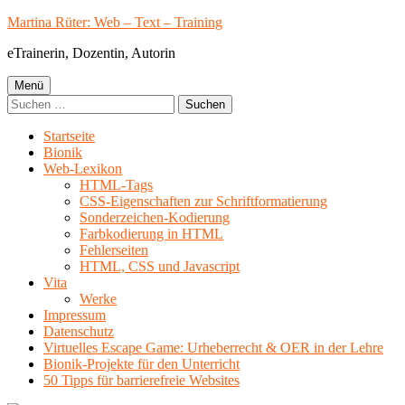
Springe
Martina Rüter: Web – Text – Training
zum
eTrainerin, Dozentin, Autorin
Inhalt
Primäres
Menü
Suchen
Menü
nach:
Startseite
Bionik
Web-Lexikon
HTML-Tags
CSS-Eigenschaften zur Schriftformatierung
Sonderzeichen-Kodierung
Farbkodierung in HTML
Fehlerseiten
HTML, CSS und Javascript
Vita
Werke
Impressum
Datenschutz
Virtuelles Escape Game: Urheberrecht & OER in der Lehre
Bionik-Projekte für den Unterricht
50 Tipps für barrierefreie Websites