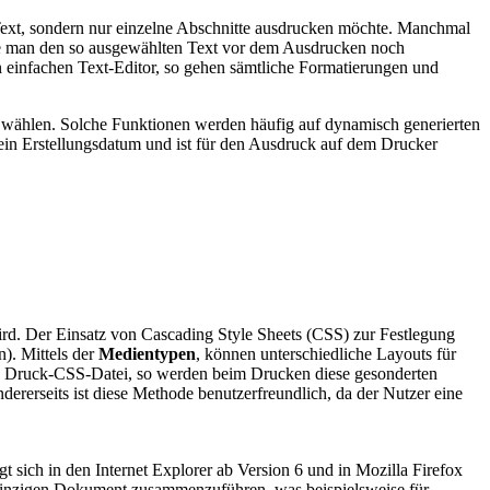
Text, sondern nur einzelne Abschnitte ausdrucken möchte. Manchmal
chte man den so ausgewählten Text vor dem Ausdrucken noch
 einfachen Text-Editor, so gehen sämtliche Formatierungen und
l wählen. Solche Funktionen werden häufig auf dynamisch generierten
 ein Erstellungsdatum und ist für den Ausdruck auf dem Drucker
wird. Der Einsatz von Cascading Style Sheets (CSS) zur Festlegung
n). Mittels der
Medientypen
, können unterschiedliche Layouts für
elle Druck-CSS-Datei, so werden beim Drucken diese gesonderten
dererseits ist diese Methode benutzerfreundlich, da der Nutzer eine
 sich in den Internet Explorer ab Version 6 und in Mozilla Firefox
 einzigen Dokument zusammenzuführen, was beispielsweise für