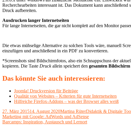
Recherchearbeiten interessant ist. Das Dokument kann anschließend s
Druck aufbereiten.
Ausdrucken langer Internetseiten
Für lange Internetseiten, die gar nicht komplett auf den Monitor pass
Die etwas mühselige Alternative zu solchen Tools wäre, manuell Scr
einzufügen und anschließend in ein PDF zu konvertieren.
*Screenshots sind Bildschirmfotos, also ein Schnappschuss der aktue
kopieren. Die Taste
Druck
allein speichert den
gesamten Bildschirm
Das könnte Sie auch interessieren:
Joomla! Druckversion für Beiträge
Qualität von Websites – Kriterien für gute Internetseiten
Hilfreiche Firefox-Addons – was der Browser alles weiß
Veröffentlicht
Autor
Kategorien
27. März 2015
14. August 2020
Martina Rüter
Didaktik & Digitale Too
am
Beitragsnavigation
Vorheriger
Marketing mit Google: AdWords und AdSense
Beitrag:
Nächster
Barcamps: Inspiration, Austausch und Lernort
Beitrag