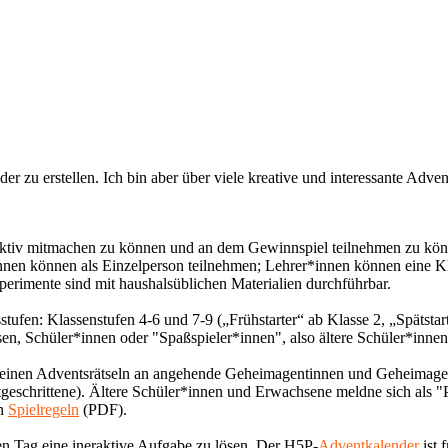
der zu erstellen. Ich bin aber über viele kreative und interessante Adv
aktiv mitmachen zu können und an dem Gewinnspiel teilnehmen zu können
*innen können als Einzelperson teilnehmen; Lehrer*innen können eine 
perimente sind mit haushalsüblichen Materialien durchführbar.
rsstufen: Klassenstufen 4-6 und 7-9 („Frühstarter“ ab Klasse 2, „Spätsta
ssen, Schüler*innen oder "Spaßspieler*innen", also ältere Schüler*inn
t seinen Adventsrätseln an angehende Geheimagentinnen und Geheima
rtgeschrittene). Ältere Schüler*innen und Erwachsene meldne sich als "
en
Spielregeln
(PDF).
en Tag eine ineraktive Aufgabe zu lösen. Der H5P-
Adventkalender
ist 