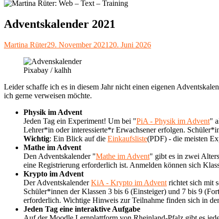
Adventskalender 2021
Autor
Veröffentlicht
Martina Rüter
29. November 2021
20. Juni 2026
am
Pixabay / kalhh
Leider schaffe ich es in diesem Jahr nicht einen eigenen Adventskalen
ich gerne verweisen möchte.
Physik im Advent
Jeden Tag ein Experiment! Um bei "
PiA - Physik im Advent
" 
Lehrer*in oder interessierte*r Erwachsener erfolgen. Schüler
Wichtig
: Ein Blick auf die
Einkaufsliste
(PDF) - die meisten Ex
Mathe im Advent
Den Adventskalender "
Mathe im Advent
" gibt es in zwei Alte
eine Registrierung erforderlich ist. Anmelden können sich Kla
Krypto im Advent
Der Adventskalender
KiA - Krypto im Advent
richtet sich mi
Schüler*innen der Klassen 3 bis 6 (Einsteiger) und 7 bis 9 (Fo
erforderlich. Wichtige Hinweis zur Teilnahme finden sich in d
Jeden Tag eine interaktive Aufgabe
Auf der Moodle Lernplattform von Rheinland-Pfalz gibt es jed