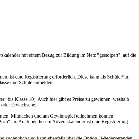
entskalender mit einem Bezug zur Bildung im Netz "gestolpert", auf die
, ist eine Registrierung erforderlich. Diese kann als Schüler*in,
Klasse und Schule anmelden.
rter“ bis Klasse 10). Auch hier gibt es Preise zu gewinnen, weshalb
en oder Erwachsene.
genten. Mitmachen und am Gewinnspiel teilnehmen können
Profi" an. Auch bei diesem Adventskalender ist eine Registrierung
frei zugänglich und kann ebenfalls über die Option "Wiederverenden"