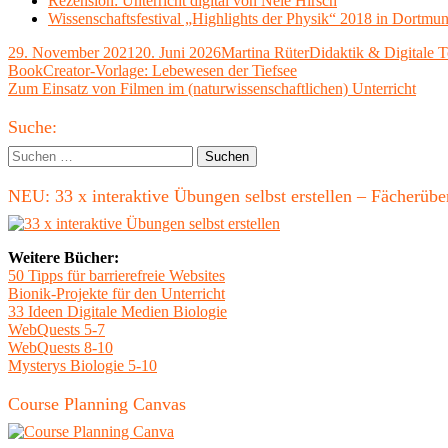
Rezension: Unterricht digital von Nele Hirsch
Wissenschaftsfestival „Highlights der Physik“ 2018 in Dortmu
Veröffentlicht
Autor
Kategorien
29. November 2021
20. Juni 2026
Martina Rüter
Didaktik & Digitale T
am
Beitragsnavigation
Vorheriger
BookCreator-Vorlage: Lebewesen der Tiefsee
Beitrag:
Nächster
Zum Einsatz von Filmen im (naturwissenschaftlichen) Unterricht
Beitrag
Haupt-
Suche:
Seitenleiste
Suchen
nach:
NEU: 33 x interaktive Übungen selbst erstellen – Fächerü
Weitere Bücher:
50 Tipps für barrierefreie Websites
Bionik-Projekte für den Unterricht
33 Ideen Digitale Medien Biologie
WebQuests 5-7
WebQuests 8-10
Mysterys Biologie 5-10
Course Planning Canvas