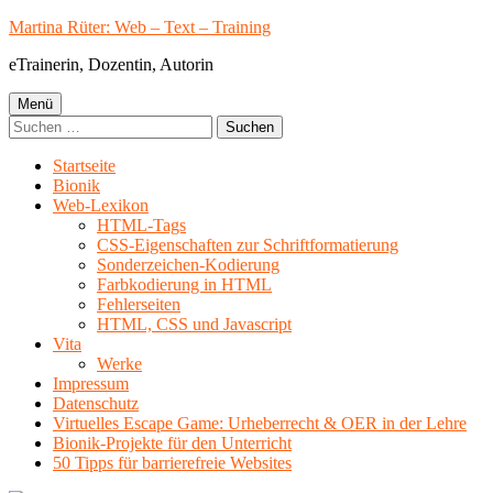
Springe
Martina Rüter: Web – Text – Training
zum
eTrainerin, Dozentin, Autorin
Inhalt
Primäres
Menü
Suchen
Menü
nach:
Startseite
Bionik
Web-Lexikon
HTML-Tags
CSS-Eigenschaften zur Schriftformatierung
Sonderzeichen-Kodierung
Farbkodierung in HTML
Fehlerseiten
HTML, CSS und Javascript
Vita
Werke
Impressum
Datenschutz
Virtuelles Escape Game: Urheberrecht & OER in der Lehre
Bionik-Projekte für den Unterricht
50 Tipps für barrierefreie Websites