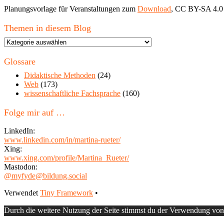
Planungsvorlage für Veranstaltungen zum
Download
, CC BY-SA 4.0
Themen in diesem Blog
Themen
in
diesem
Glossare
Blog
Didaktische Methoden
(24)
Web
(173)
wissenschaftliche Fachsprache
(160)
Folge mir auf …
LinkedIn:
www.linkedin.com/in/martina-rueter/
Xing:
www.xing.com/profile/Martina_Rueter/
Mastodon:
@myfyde@bildung.social
Footer
Verwendet
Tiny Framework
•
Inhalt
Durch die weitere Nutzung der Seite stimmst du der Verwendung vo