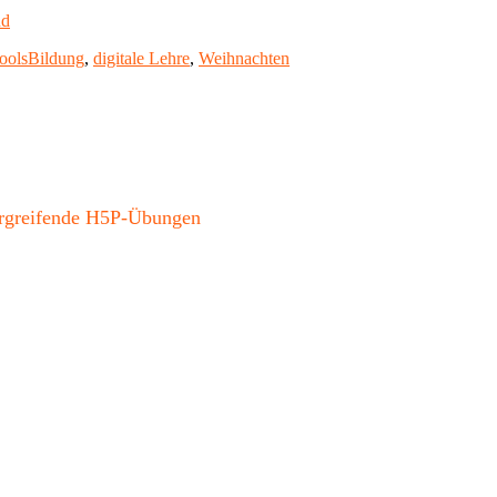
nd
Schlagwörter
ools
Bildung
,
digitale Lehre
,
Weihnachten
bergreifende H5P-Übungen