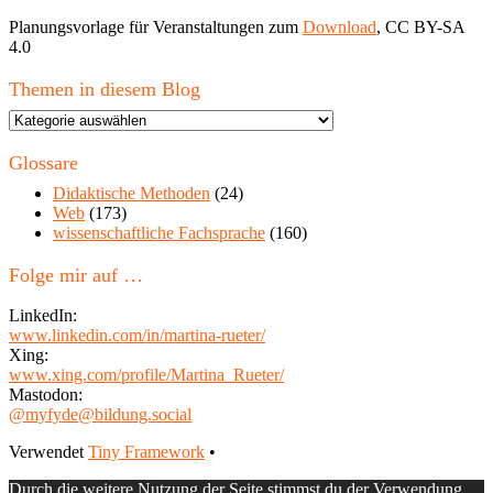
Planungsvorlage für Veranstaltungen zum
Download
, CC BY-SA
4.0
Themen in diesem Blog
Themen
in
diesem
Glossare
Blog
Didaktische Methoden
(24)
Web
(173)
wissenschaftliche Fachsprache
(160)
Folge mir auf …
LinkedIn:
www.linkedin.com/in/martina-rueter/
Xing:
www.xing.com/profile/Martina_Rueter/
Mastodon:
@myfyde@bildung.social
Footer
Verwendet
Tiny Framework
•
Inhalt
Durch die weitere Nutzung der Seite stimmst du der Verwendung