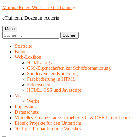
Springe
Martina Rüter: Web – Text – Training
zum
eTrainerin, Dozentin, Autorin
Inhalt
Primäres
Menü
Suchen
Menü
nach:
Startseite
Bionik
Web-Lexikon
HTML-Tags
CSS-Eigenschaften zur Schriftformatierung
Sonderzeichen-Kodierung
Farbkodierung in HTML
Fehlerseiten
HTML, CSS und Javascript
Vita
Werke
Impressum
Datenschutz
Virtuelles Escape Game: Urheberrecht & OER in der Lehre
Bionik-Projekte für den Unterricht
50 Tipps für barrierefreie Websites