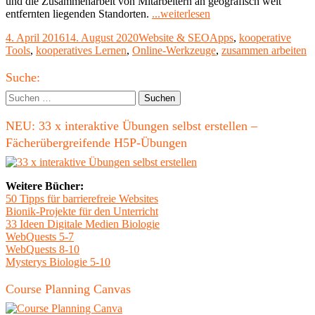
und die Zusammenarbeit von Mitarbeitern an geografisch weit
"Kooperative
entfernten liegenden Standorten.
...weiterlesen
Tools
Veröffentlicht
Kategorien
Schlagwörter
4. April 2016
14. August 2020
Website & SEO
Apps
,
kooperative
für
am
Tools
,
kooperatives Lernen
,
Online-Werkzeuge
,
zusammen arbeiten
die
Online-
Haupt-
Zusammenarbeit"
Suche:
Seitenleiste
Suchen
nach:
NEU: 33 x interaktive Übungen selbst erstellen –
Fächerübergreifende H5P-Übungen
Weitere Bücher:
50 Tipps für barrierefreie Websites
Bionik-Projekte für den Unterricht
33 Ideen Digitale Medien Biologie
WebQuests 5-7
WebQuests 8-10
Mysterys Biologie 5-10
Course Planning Canvas