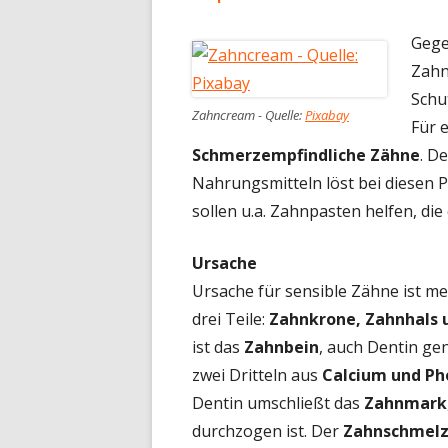
Gege
Zahn
Schu
Zahncream - Quelle:
Pixabay
Für e
Schmerzempfindliche Zähne
. D
Nahrungsmitteln löst bei diesen 
sollen u.a. Zahnpasten helfen, di
Ursache
Ursache für sensible Zähne ist me
drei Teile:
Zahnkrone, Zahnhals 
ist das
Zahnbein
, auch Dentin ge
zwei Dritteln aus
Calcium und Ph
Dentin umschließt das
Zahnmark
durchzogen ist. Der
Zahnschmel