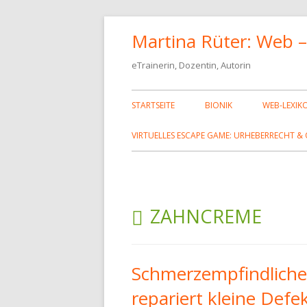
Springe
Martina Rüter: Web –
zum
Inhalt
eTrainerin, Dozentin, Autorin
Primäres
STARTSEITE
BIONIK
WEB-LEXIK
Menü
HTML-TA
VIRTUELLES ESCAPE GAME: URHEBERRECHT & 
CSS-EIGE
SCHRIFT
SCHLAGWORT:
SONDERZE
ZAHNCREME
FARBKODI
FEHLERSE
Schmerzempfindlich
repariert kleine Defe
HTML, CS