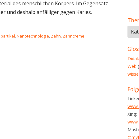
Material des menschlichen Körpers. Im Gegensatz
er und deshalb anfälliger gegen Karies.
The
e Zähne: Nano-Zahncreme repariert kleine Defekte"
The
r
partikel
,
Nanotechnologie
,
Zahn
,
Zahncreme
in
dies
Glos
Blog
Didak
Web
(
wisse
Folg
Linke
www.l
Xing:
www.x
Mast
@myfy