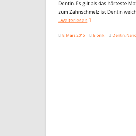
Dentin. Es gilt als das härteste 
zum Zahnschmelz ist Dentin weich
"Schmerzempfindlich
...weiterlesen
Veröffentlicht
Kategorien
Schlagwörte
9. März 2015
Bionik
Dentin
,
Nano
am