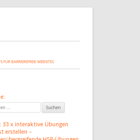
PS FÜR BARRIEREFREIE WEBSITES
e:
upt-
en
tenleiste
 33 x interaktive Übungen
st erstellen –
herübergreifende H5P-Übungen