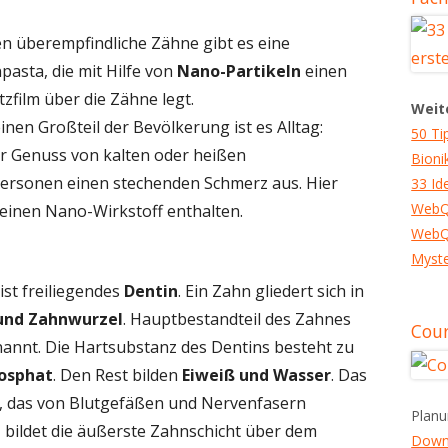
n überempfindliche Zähne gibt es eine
pasta, die mit Hilfe von
Nano-Partikeln
einen
tzfilm über die Zähne legt.
Weit
inen Großteil der Bevölkerung ist es Alltag:
50 Ti
er Genuss von kalten oder heißen
Bioni
Personen einen stechenden Schmerz aus. Hier
33 Id
WebQ
e einen Nano-Wirkstoff enthalten.
WebQ
Myste
ist freiliegendes
Dentin
. Ein Zahn gliedert sich in
und Zahnwurzel
. Hauptbestandteil des Zahnes
Cour
nannt. Die Hartsubstanz des Dentins besteht zu
osphat
. Den Rest bilden
Eiweiß und Wasser
. Das
, das von Blutgefäßen und Nervenfasern
Planu
z
bildet die äußerste Zahnschicht über dem
Down