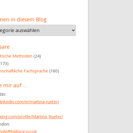
men in diesem Blog
men
em
sare
tische Methoden
(24)
173)
nschaftliche Fachsprache
(160)
e mir auf …
dIn:
inkedin.com/in/martina-rueter/
ing.com/profile/Martina_Rueter/
odon:
de@bildung.social