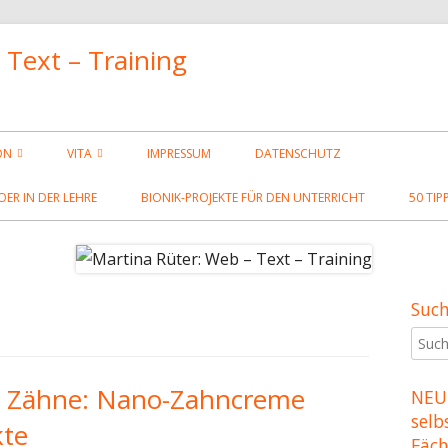
 Text – Training
ON
VITA
IMPRESSUM
DATENSCHUTZ
GS
WERKE
OER IN DER LEHRE
BIONIK-PROJEKTE FÜR DEN UNTERRICHT
50 TIP
NSCHAFTEN ZUR
FORMATIERUNG
ICHEN-KODIERUNG
Such
Ha
Such
ERUNG IN HTML
Sei
nach:
ITEN
e Zähne: Nano-Zahncreme
NEU:
selb
kte
S UND JAVASCRIPT
Fäc