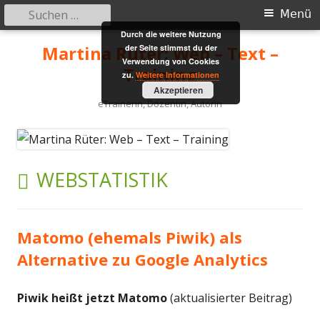
Suchen
Primäres
Menü
nach:
Durch die weitere Nutzung
Menü
Springe
Martina Rüter: Web – Text –
der Seite stimmst du der
zum
Verwendung von Cookies
Training
zu.
Weitere Informationen
Inhalt
Akzeptieren
eTrainerin, Dozentin, Autorin
SCHLAGWORT:
WEBSTATISTIK
Matomo (ehemals Piwik) als
Alternative zu Google Analytics
Piwik heißt jetzt Matomo
(aktualisierter Beitrag)