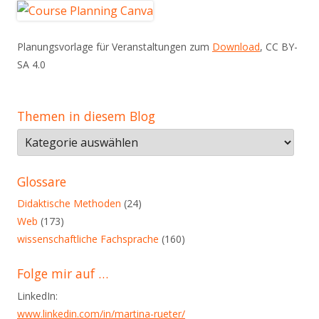
Planungsvorlage für Veranstaltungen zum
Download
, CC BY-
SA 4.0
Themen in diesem Blog
Themen
in
diesem
Glossare
Blog
Didaktische Methoden
(24)
Web
(173)
wissenschaftliche Fachsprache
(160)
Folge mir auf …
LinkedIn:
www.linkedin.com/in/martina-rueter/