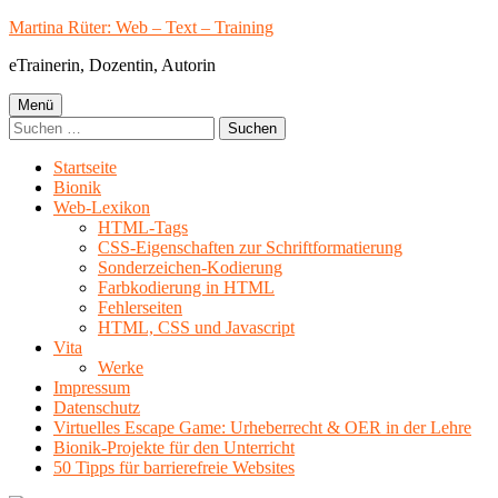
Springe
Martina Rüter: Web – Text – Training
zum
eTrainerin, Dozentin, Autorin
Inhalt
Primäres
Menü
Suchen
Menü
nach:
Startseite
Bionik
Web-Lexikon
HTML-Tags
CSS-Eigenschaften zur Schriftformatierung
Sonderzeichen-Kodierung
Farbkodierung in HTML
Fehlerseiten
HTML, CSS und Javascript
Vita
Werke
Impressum
Datenschutz
Virtuelles Escape Game: Urheberrecht & OER in der Lehre
Bionik-Projekte für den Unterricht
50 Tipps für barrierefreie Websites