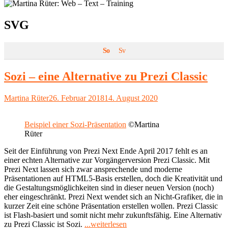
Schlagwort:
SVG
So
Sv
Sozi – eine Alternative zu Prezi Classic
Autor
Veröffentlicht
Martina Rüter
26. Februar 2018
14. August 2020
am
Beispiel einer Sozi-Präsentation
©Martina
Rüter
Seit der Einführung von Prezi Next Ende April 2017 fehlt es an
einer echten Alternative zur Vorgängerversion Prezi Classic. Mit
Prezi Next lassen sich zwar ansprechende und moderne
Präsentationen auf HTML5-Basis erstellen, doch die Kreativität und
die Gestaltungsmöglichkeiten sind in dieser neuen Version (noch)
eher eingeschränkt. Prezi Next wendet sich an Nicht-Grafiker, die in
kurzer Zeit eine schöne Präsentation erstellen wollen. Prezi Classic
ist Flash-basiert und somit nicht mehr zukunftsfähig. Eine Alternativ
"Sozi
zu Prezi Classic ist Sozi.
...weiterlesen