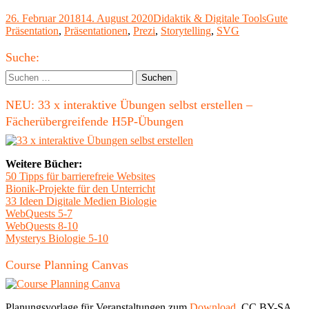
–
Veröffentlicht
Kategorien
Schlagwör
26. Februar 2018
14. August 2020
Didaktik & Digitale Tools
Gute
eine
am
Präsentation
,
Präsentationen
,
Prezi
,
Storytelling
,
SVG
Alternative
zu
Haupt-
Prezi
Suche:
Classic"
Seitenleiste
Suchen
nach:
NEU: 33 x interaktive Übungen selbst erstellen –
Fächerübergreifende H5P-Übungen
Weitere Bücher:
50 Tipps für barrierefreie Websites
Bionik-Projekte für den Unterricht
33 Ideen Digitale Medien Biologie
WebQuests 5-7
WebQuests 8-10
Mysterys Biologie 5-10
Course Planning Canvas
Planungsvorlage für Veranstaltungen zum
Download
, CC BY-SA