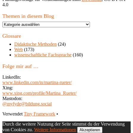
4.0
Themen in diesem Blog
Themen
in
diesem
Glossare
Blog
Didaktische Methoden
(24)
Web
(173)
wissenschaftliche Fachsprache
(160)
Folge mir auf …
LinkedIn:
www.linkedin.com/in/martina-rueter/
Xing:
www.xing.com/profile/Martina_Rueter/
Mastodon:
@myfyde@bildung.social
Footer
Verwendet
Tiny Framework
•
Inhalt
Durch die weitere Nutzung der Seite stimmst du der Verwendung
von Cookies zu.
Weitere Informationen
Akzeptieren