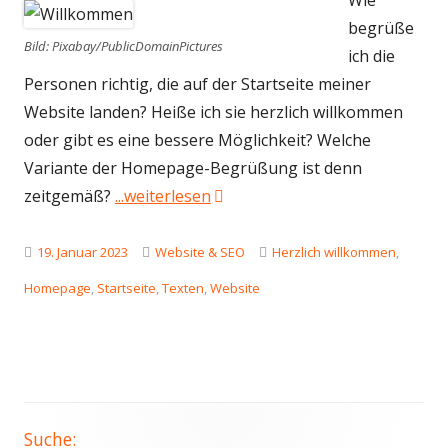
Wie
begrüße
Bild: Pixabay/PublicDomainPictures
ich die
Personen richtig, die auf der Startseite meiner
Website landen? Heiße ich sie herzlich willkommen
oder gibt es eine bessere Möglichkeit? Welche
Variante der Homepage-Begrüßung ist denn
"„Herzlich willkommen“ auf der
zeitgemäß?
...weiterlesen
Veröffentlicht
Kategorien
Schlagwörter
19. Januar 2023
Website & SEO
Herzlich willkommen
,
am
Homepage
,
Startseite
,
Texten
,
Website
Suche:
Haupt-