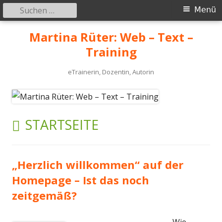
Suchen
Primäres
Menü
nach:
Menü
Springe
Martina Rüter: Web – Text –
zum
Training
Inhalt
eTrainerin, Dozentin, Autorin
SCHLAGWORT:
STARTSEITE
„Herzlich willkommen“ auf der
Homepage – Ist das noch
zeitgemäß?