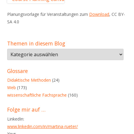
Planungsvorlage für Veranstaltungen zum
Download
, CC BY-
SA 4.0
Themen in diesem Blog
Themen
in
diesem
Glossare
Blog
Didaktische Methoden
(24)
Web
(173)
wissenschaftliche Fachsprache
(160)
Folge mir auf …
LinkedIn:
www.linkedin.com/in/martina-rueter/
Xing: