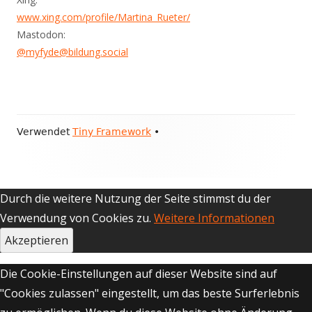
www.xing.com/profile/Martina_Rueter/
Mastodon:
@myfyde@bildung.social
Footer
Verwendet
Tiny Framework
•
Inhalt
Durch die weitere Nutzung der Seite stimmst du der
Verwendung von Cookies zu.
Weitere Informationen
Akzeptieren
Die Cookie-Einstellungen auf dieser Website sind auf
"Cookies zulassen" eingestellt, um das beste Surferlebnis