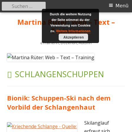
Suchen
Primäres
Menü
nach:
Durch die weitere Nutzung
Menü
Springe
Martina Rüter: Web – Text –
der Seite stimmst du der
zum
Verwendung von Cookies
Training
zu.
Weitere Informationen
Inhalt
Akzeptieren
eTrainerin, Dozentin, Autorin
SCHLAGWORT:
SCHLANGENSCHUPPEN
Bionik: Schuppen-Ski nach dem
Vorbild der Schlangenhaut
Skilanglauf
erfreut sich