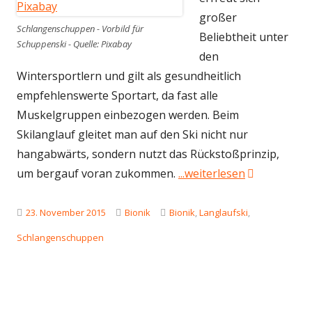
großer
Schlangenschuppen - Vorbild für
Beliebtheit unter
Schuppenski - Quelle: Pixabay
den
Wintersportlern und gilt als gesundheitlich
empfehlenswerte Sportart, da fast alle
Muskelgruppen einbezogen werden. Beim
Skilanglauf gleitet man auf den Ski nicht nur
hangabwärts, sondern nutzt das Rückstoßprinzip,
"Bionik: Sch
um bergauf voran zukommen.
...weiterlesen
Veröffentlicht
Kategorien
Schlagwörter
23. November 2015
Bionik
Bionik
,
Langlaufski
,
am
Schlangenschuppen