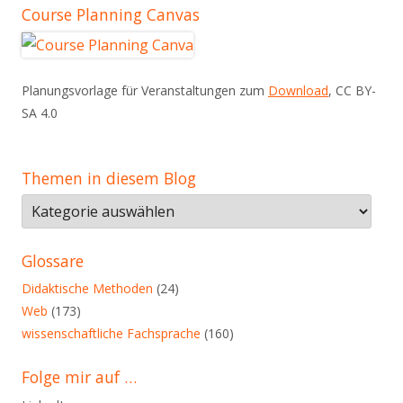
Course Planning Canvas
Planungsvorlage für Veranstaltungen zum
Download
, CC BY-
SA 4.0
Themen in diesem Blog
Themen
in
diesem
Glossare
Blog
Didaktische Methoden
(24)
Web
(173)
wissenschaftliche Fachsprache
(160)
Folge mir auf …