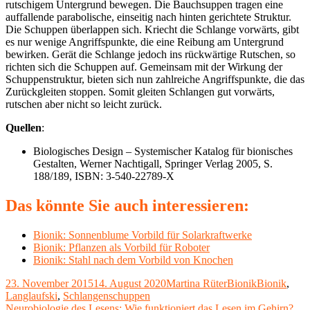
rutschigem Untergrund bewegen. Die Bauchsuppen tragen eine
auffallende parabolische, einseitig nach hinten gerichtete Struktur.
Die Schuppen überlappen sich. Kriecht die Schlange vorwärts, gibt
es nur wenige Angriffspunkte, die eine Reibung am Untergrund
bewirken. Gerät die Schlange jedoch ins rückwärtige Rutschen, so
richten sich die Schuppen auf. Gemeinsam mit der Wirkung der
Schuppenstruktur, bieten sich nun zahlreiche Angriffspunkte, die das
Zurückgleiten stoppen. Somit gleiten Schlangen gut vorwärts,
rutschen aber nicht so leicht zurück.
Quellen
:
Biologisches Design – Systemischer Katalog für bionisches
Gestalten, Werner Nachtigall, Springer Verlag 2005, S.
188/189, ISBN: 3-540-22789-X
Das könnte Sie auch interessieren:
Bionik: Sonnenblume Vorbild für Solarkraftwerke
Bionik: Pflanzen als Vorbild für Roboter
Bionik: Stahl nach dem Vorbild von Knochen
Veröffentlicht
Autor
Kategorien
Schlagwörte
23. November 2015
14. August 2020
Martina Rüter
Bionik
Bionik
,
am
Langlaufski
,
Schlangenschuppen
Vorheriger
Neurobiologie des Lesens: Wie funktioniert das Lesen im Gehirn?