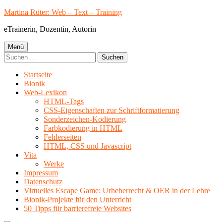
Springe
Martina Rüter: Web – Text – Training
zum
eTrainerin, Dozentin, Autorin
Inhalt
Primäres
Menü
Suchen
Menü
nach:
Startseite
Bionik
Web-Lexikon
HTML-Tags
CSS-Eigenschaften zur Schriftformatierung
Sonderzeichen-Kodierung
Farbkodierung in HTML
Fehlerseiten
HTML, CSS und Javascript
Vita
Werke
Impressum
Datenschutz
Virtuelles Escape Game: Urheberrecht & OER in der Lehre
Bionik-Projekte für den Unterricht
50 Tipps für barrierefreie Websites