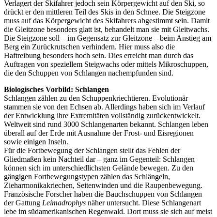
Verlagert der Skifahrer jedoch sein Körpergewicht auf den Ski, so
drückt er den mittleren Teil des Skis in den Schnee. Die Steigzone
muss auf das Körpergewicht des Skifahrers abgestimmt sein. Damit
die Gleitzone besonders glatt ist, behandelt man sie mit Gleitwachs.
Die Steigzone soll – im Gegensatz zur Gleitzone – beim Anstieg am
Berg ein Zurückrutschen verhindern. Hier muss also die
Haftreibung besonders hoch sein. Dies erreicht man durch das
Auftragen von speziellem Steigwachs oder mittels Mikroschuppen,
die den Schuppen von Schlangen nachempfunden sind.
Biologisches Vorbild: Schlangen
Schlangen zählen zu den Schuppenkriechtieren. Evolutionär
stammen sie von den Echsen ab. Allerdings haben sich im Verlauf
der Entwicklung ihre Extremitäten vollständig zurückentwickelt.
Weltweit sind rund 3000 Schlangenarten bekannt. Schlangen leben
überall auf der Erde mit Ausnahme der Frost- und Eisregionen
sowie einigen Inseln.
Für die Fortbewegung der Schlangen stellt das Fehlen der
Gliedmaßen kein Nachteil dar – ganz im Gegenteil: Schlangen
können sich im unterschiedlichsten Gelände bewegen. Zu den
gängigen Fortbewegungstypen zählen das Schlängeln,
Zieharmonikakriechen, Seitenwinden und die Raupenbewegung.
Französische Forscher haben die Bauchschuppen von Schlangen
der Gattung
Leimadrophys
näher untersucht. Diese Schlangenart
lebe im südamerikanischen Regenwald. Dort muss sie sich auf meist