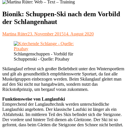
Bionik: Schuppen-Ski nach dem Vorbild
der Schlangenhaut
Autor
Veröffentlicht
Martina Rüter
23. November 2015
14. August 2020
am
Schlangenschuppen - Vorbild für
Schuppenski - Quelle: Pixabay
Skilanglauf erfreut sich großer Beliebtheit unter den Wintersportlern
und gilt als gesundheitlich empfehlenswerte Sportart, da fast alle
Muskelgruppen einbezogen werden. Beim Skilanglauf gleitet man
auf den Ski nicht nur hangabwärts, sondern nutzt das
Rückstoßprinzip, um bergauf voran zukommen.
Funktionsweise von Langlaufski
Entsprechend der Langlauftechnik werden unterschiedliche
Langlaufski angeboten. Der klassische Laufski ist länger als ein
Abfahrtsski. Im mittleren Teil des Skis befindet sich die Steigzone.
Der vordere und hintere Teil dienen als Gleitzone. Der Ski ist so
geformt, dass beim Gleiten die Steigzone den Schnee nicht berührt.