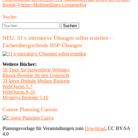
Beitragsnavigation
Beitrag:
Nächster
Bionik-Vitrine: Multimediales Lernangebot
Beitrag
Haupt-
Suche:
Seitenleiste
Suchen
nach:
NEU: 33 x interaktive Übungen selbst erstellen –
Fächerübergreifende H5P-Übungen
Weitere Bücher:
50 Tipps für barrierefreie Websites
Bionik-Projekte für den Unterricht
33 Ideen Digitale Medien Biologie
WebQuests 5-7
WebQuests 8-10
Mysterys Biologie 5-10
Course Planning Canvas
Planungsvorlage für Veranstaltungen zum
Download
, CC BY-SA
4.0