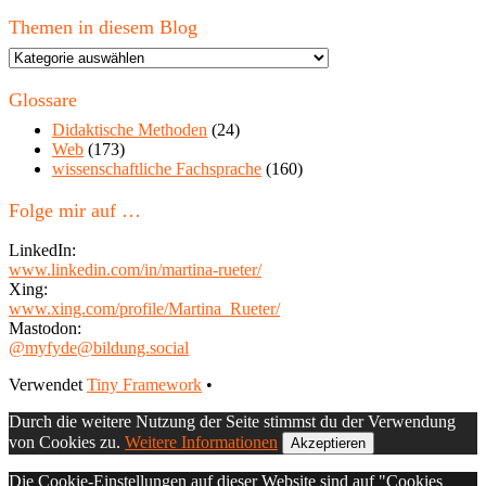
Themen in diesem Blog
Themen
in
diesem
Glossare
Blog
Didaktische Methoden
(24)
Web
(173)
wissenschaftliche Fachsprache
(160)
Folge mir auf …
LinkedIn:
www.linkedin.com/in/martina-rueter/
Xing:
www.xing.com/profile/Martina_Rueter/
Mastodon:
@myfyde@bildung.social
Footer
Verwendet
Tiny Framework
•
Inhalt
Durch die weitere Nutzung der Seite stimmst du der Verwendung
von Cookies zu.
Weitere Informationen
Akzeptieren
Die Cookie-Einstellungen auf dieser Website sind auf "Cookies