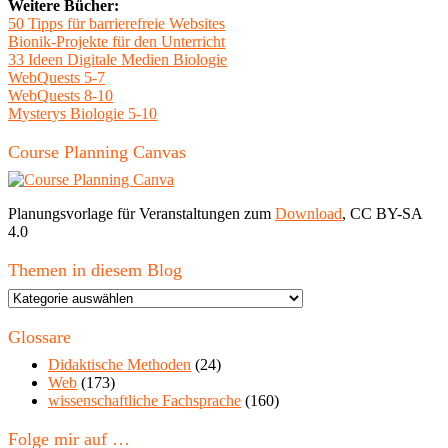
Weitere Bücher:
50 Tipps für barrierefreie Websites
Bionik-Projekte für den Unterricht
33 Ideen Digitale Medien Biologie
WebQuests 5-7
WebQuests 8-10
Mysterys Biologie 5-10
Course Planning Canvas
Planungsvorlage für Veranstaltungen zum
Download
, CC BY-SA
4.0
Themen in diesem Blog
Themen
in
diesem
Glossare
Blog
Didaktische Methoden
(24)
Web
(173)
wissenschaftliche Fachsprache
(160)
Folge mir auf …