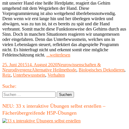
mit unserer Hand eine heiße Herdplatte, reagiert das Gehirn
umgehend mit dem Wegziehen der Hand. Diese
Vorprogrammierung ist also weitgehend überlebensnotwendig.
Denn wenn wir erst lange hin und her überlegen würden und
abwägen, was zu tun ist, ist es bereits zu spät und die Hand
verbrannt. Somit macht diese Funktionsweise des Gehirns durch aus
Sinn. Doch in manchen Situationen reagieren wir unangemessen
oder eingefahren. Denn das Unterbewusstsein, welches uns in
vielen Lebenslagen steuert, reflektiert das abgespielte Programm
nicht. Es hinterfragt nicht und erkennt somit eine mögliche
"BioLogisches
Fehleinschätzung nicht.
...weiterlesen
Dekodieren"
Veröffentlicht
Kategorien
25. Juni 2015
14. August 2020
Neurowissenschaften &
am
Schlagwörter
Neurodivergenz
Alternative Heilmethode
,
Biologisches Dekodieren
,
Reiz
,
Unterbewusstsein
,
Verhalten
Haupt-
Suche:
Seitenleiste
Suchen
nach:
NEU: 33 x interaktive Übungen selbst erstellen –
Fächerübergreifende H5P-Übungen