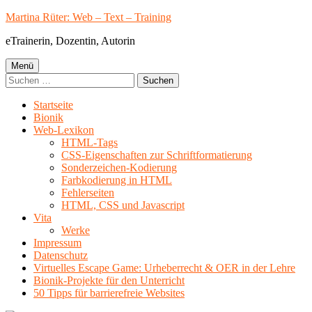
Springe
Martina Rüter: Web – Text – Training
zum
eTrainerin, Dozentin, Autorin
Inhalt
Primäres
Menü
Suchen
Menü
nach:
Startseite
Bionik
Web-Lexikon
HTML-Tags
CSS-Eigenschaften zur Schriftformatierung
Sonderzeichen-Kodierung
Farbkodierung in HTML
Fehlerseiten
HTML, CSS und Javascript
Vita
Werke
Impressum
Datenschutz
Virtuelles Escape Game: Urheberrecht & OER in der Lehre
Bionik-Projekte für den Unterricht
50 Tipps für barrierefreie Websites