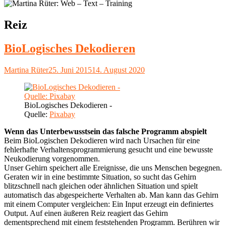
Schlagwort:
Reiz
BioLogisches Dekodieren
Autor
Veröffentlicht
Martina Rüter
25. Juni 2015
14. August 2020
am
BioLogisches Dekodieren -
Quelle:
Pixabay
Wenn das Unterbewusstsein das falsche Programm abspielt
Beim BioLogischen Dekodieren wird nach Ursachen für eine
fehlerhafte Verhaltensprogrammierung gesucht und eine bewusste
Neukodierung vorgenommen.
Unser Gehirn speichert alle Ereignisse, die uns Menschen begegnen.
Geraten wir in eine bestimmte Situation, so sucht das Gehirn
blitzschnell nach gleichen oder ähnlichen Situation und spielt
automatisch das abgespeicherte Verhalten ab. Man kann das Gehirn
mit einem Computer vergleichen: Ein Input erzeugt ein definiertes
Output. Auf einen äußeren Reiz reagiert das Gehirn
dementsprechend mit einem feststehenden Programm. Berühren wir