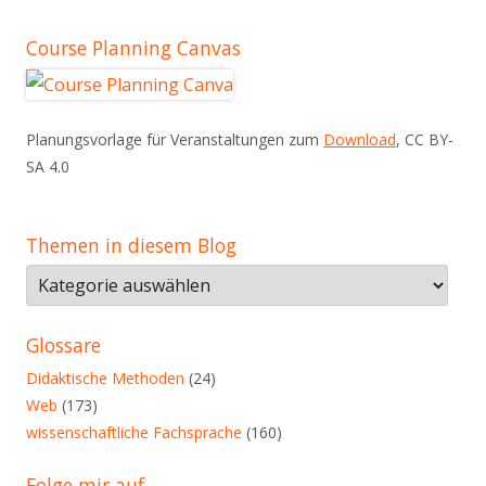
Course Planning Canvas
Planungsvorlage für Veranstaltungen zum
Download
, CC BY-
SA 4.0
Themen in diesem Blog
Themen
in
diesem
Glossare
Blog
Didaktische Methoden
(24)
Web
(173)
wissenschaftliche Fachsprache
(160)
Folge mir auf …