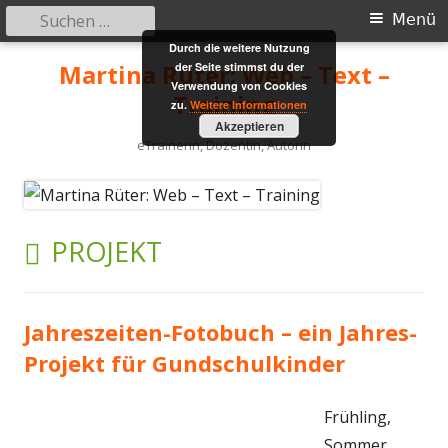
Suchen
Primäres
Menü
nach:
Durch die weitere Nutzung
Menü
Springe
Martina Rüter: Web – Text –
der Seite stimmst du der
zum
Verwendung von Cookies
Training
zu.
Weitere Informationen
Inhalt
Akzeptieren
eTrainerin, Dozentin, Autorin
SCHLAGWORT:
PROJEKT
Jahreszeiten-Fotobuch – ein Jahres-
Projekt für Gundschulkinder
Frühling,
Sommer,