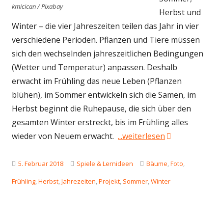
kmicican / Pixabay
Herbst und
Winter – die vier Jahreszeiten teilen das Jahr in vier
verschiedene Perioden. Pflanzen und Tiere müssen
sich den wechselnden jahreszeitlichen Bedingungen
(Wetter und Temperatur) anpassen. Deshalb
erwacht im Frühling das neue Leben (Pflanzen
blühen), im Sommer entwickeln sich die Samen, im
Herbst beginnt die Ruhepause, die sich über den
gesamten Winter erstreckt, bis im Frühling alles
"Jahreszeiten-
wieder von Neuem erwacht.
...weiterlesen
Veröffentlicht
Kategorien
Schlagwörter
5. Februar 2018
Spiele & Lernideen
Bäume
,
Foto
,
am
Frühling
,
Herbst
,
Jahrezeiten
,
Projekt
,
Sommer
,
Winter