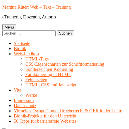
Springe
Martina Rüter: Web – Text – Training
zum
eTrainerin, Dozentin, Autorin
Inhalt
Primäres
Menü
Suchen
Menü
nach:
Startseite
Bionik
Web-Lexikon
HTML-Tags
CSS-Eigenschaften zur Schriftformatierung
Sonderzeichen-Kodierung
Farbkodierung in HTML
Fehlerseiten
HTML, CSS und Javascript
Vita
Werke
Impressum
Datenschutz
Virtuelles Escape Game: Urheberrecht & OER in der Lehre
Bionik-Projekte für den Unterricht
50 Tipps für barrierefreie Websites