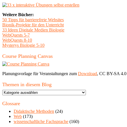
Weitere Bücher:
50 Tipps für barrierefreie Websites
Bionik-Projekte für den Unterricht
33 Ideen Digitale Medien Biologie
WebQuests 5-7
WebQuests 8-10
Mysterys Biologie 5-10
Course Planning Canvas
Planungsvorlage für Veranstaltungen zum
Download
, CC BY-SA 4.0
Themen in diesem Blog
Themen
in
diesem
Glossare
Blog
Didaktische Methoden
(24)
Web
(173)
wissenschaftliche Fachsprache
(160)