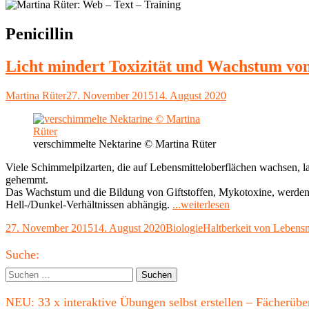
Schlagwort:
Penicillin
Licht mindert Toxizität und Wachstum vo
Autor
Veröffentlicht
Martina Rüter
27. November 2015
14. August 2020
am
verschimmelte Nektarine © Martina Rüter
Viele Schimmelpilzarten, die auf Lebensmitteloberflächen wachsen, l
gehemmt.
Das Wachstum und die Bildung von Giftstoffen, Mykotoxine, werden be
"Licht
Hell-/Dunkel-Verhältnissen abhängig.
...weiterlesen
mindert
Veröffentlicht
Kategorien
Schlagwörter
27. November 2015
14. August 2020
Biologie
Haltberkeit von Lebensm
Toxizität
am
und
Haupt-
Wachstum
Suche:
von
Seitenleiste
Suchen
Schimmelpilzen"
nach:
NEU: 33 x interaktive Übungen selbst erstellen – Fächerü