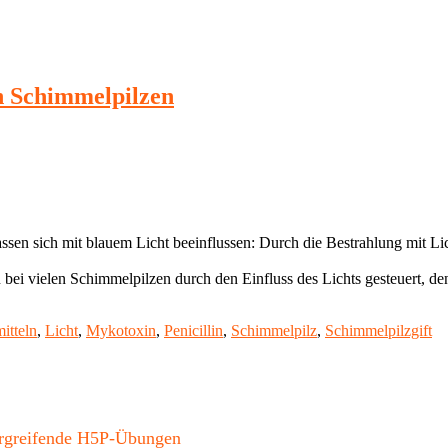
n Schimmelpilzen
assen sich mit blauem Licht beeinflussen: Durch die Bestrahlung mit L
i vielen Schimmelpilzen durch den Einfluss des Lichts gesteuert, den
itteln
,
Licht
,
Mykotoxin
,
Penicillin
,
Schimmelpilz
,
Schimmelpilzgift
bergreifende H5P-Übungen