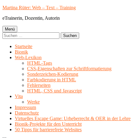
Springe
Martina Rüter: Web – Text – Training
zum
eTrainerin, Dozentin, Autorin
Inhalt
Primäres
Menü
Suchen
Menü
nach:
Startseite
Bionik
Web-Lexikon
HTML-Tags
CSS-Eigenschaften zur Schriftformatierung
Sonderzeichen-Kodierung
Farbkodierung in HTML
Fehlerseiten
HTML, CSS und Javascript
Vita
Werke
Impressum
Datenschutz
Virtuelles Escape Game: Urheberrecht & OER in der Lehre
Bionik-Projekte für den Unterricht
50 Tipps für barrierefreie Websites