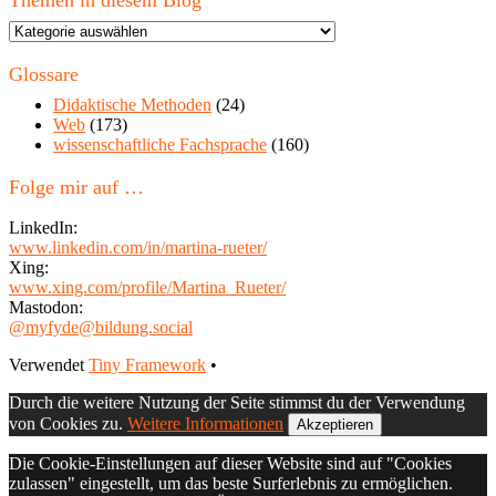
Themen in diesem Blog
Themen
in
diesem
Glossare
Blog
Didaktische Methoden
(24)
Web
(173)
wissenschaftliche Fachsprache
(160)
Folge mir auf …
LinkedIn:
www.linkedin.com/in/martina-rueter/
Xing:
www.xing.com/profile/Martina_Rueter/
Mastodon:
@myfyde@bildung.social
Footer
Verwendet
Tiny Framework
•
Inhalt
Durch die weitere Nutzung der Seite stimmst du der Verwendung
von Cookies zu.
Weitere Informationen
Akzeptieren
Die Cookie-Einstellungen auf dieser Website sind auf "Cookies
zulassen" eingestellt, um das beste Surferlebnis zu ermöglichen.