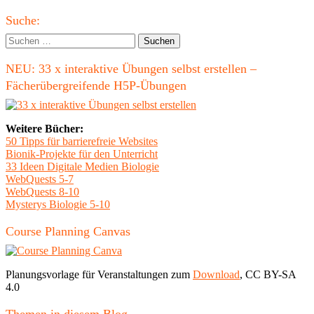
für
Haupt-
zuhause"
Suche:
Seitenleiste
Suchen
nach:
NEU: 33 x interaktive Übungen selbst erstellen –
Fächerübergreifende H5P-Übungen
Weitere Bücher:
50 Tipps für barrierefreie Websites
Bionik-Projekte für den Unterricht
33 Ideen Digitale Medien Biologie
WebQuests 5-7
WebQuests 8-10
Mysterys Biologie 5-10
Course Planning Canvas
Planungsvorlage für Veranstaltungen zum
Download
, CC BY-SA
4.0