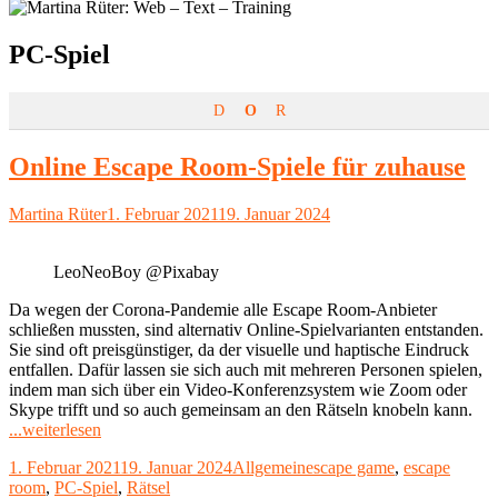
Schlagwort:
PC-Spiel
D
O
R
Online Escape Room-Spiele für zuhause
Autor
Veröffentlicht
Martina Rüter
1. Februar 2021
19. Januar 2024
am
LeoNeoBoy @Pixabay
Da wegen der Corona-Pandemie alle Escape Room-Anbieter
schließen mussten, sind alternativ Online-Spielvarianten entstanden.
Sie sind oft preisgünstiger, da der visuelle und haptische Eindruck
entfallen. Dafür lassen sie sich auch mit mehreren Personen spielen,
indem man sich über ein Video-Konferenzsystem wie Zoom oder
Skype trifft und so auch gemeinsam an den Rätseln knobeln kann.
"Online
...weiterlesen
Escape
Veröffentlicht
Kategorien
Schlagwörter
1. Februar 2021
19. Januar 2024
Allgemein
escape game
,
escape
Room-
am
room
,
PC-Spiel
,
Rätsel
Spiele