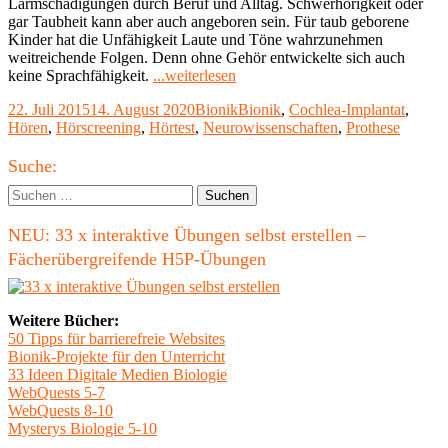
Lärmschädigungen durch Beruf und Alltag. Schwerhörigkeit oder
gar Taubheit kann aber auch angeboren sein. Für taub geborene
Kinder hat die Unfähigkeit Laute und Töne wahrzunehmen
weitreichende Folgen. Denn ohne Gehör entwickelte sich auch
"Bionische
keine Sprachfähigkeit.
...weiterlesen
Hörprothese
Veröffentlicht
Kategorien
Schlagwörter
22. Juli 2015
14. August 2020
Bionik
Bionik
,
Cochlea-Implantat
,
gegen
am
Hören
,
Hörscreening
,
Hörtest
,
Neurowissenschaften
,
Prothese
Schwerhörigkeit"
Haupt-
Suche:
Seitenleiste
Suchen
nach:
NEU: 33 x interaktive Übungen selbst erstellen –
Fächerübergreifende H5P-Übungen
Weitere Bücher:
50 Tipps für barrierefreie Websites
Bionik-Projekte für den Unterricht
33 Ideen Digitale Medien Biologie
WebQuests 5-7
WebQuests 8-10
Mysterys Biologie 5-10