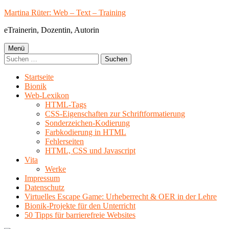
Springe
Martina Rüter: Web – Text – Training
zum
eTrainerin, Dozentin, Autorin
Inhalt
Primäres
Menü
Suchen
Menü
nach:
Startseite
Bionik
Web-Lexikon
HTML-Tags
CSS-Eigenschaften zur Schriftformatierung
Sonderzeichen-Kodierung
Farbkodierung in HTML
Fehlerseiten
HTML, CSS und Javascript
Vita
Werke
Impressum
Datenschutz
Virtuelles Escape Game: Urheberrecht & OER in der Lehre
Bionik-Projekte für den Unterricht
50 Tipps für barrierefreie Websites