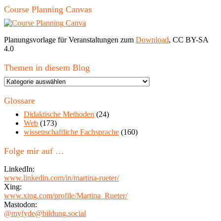
Course Planning Canvas
Planungsvorlage für Veranstaltungen zum
Download
, CC BY-SA
4.0
Themen in diesem Blog
Themen
in
diesem
Glossare
Blog
Didaktische Methoden
(24)
Web
(173)
wissenschaftliche Fachsprache
(160)
Folge mir auf …
LinkedIn:
www.linkedin.com/in/martina-rueter/
Xing:
www.xing.com/profile/Martina_Rueter/
Mastodon:
@myfyde@bildung.social