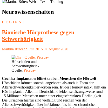
Schlagwort:
Neurowissenschaften
B
E
G
I
N
S
T
Bionische Hörprothese gegen
Schwerhörigkeit
Autor
Veröffentlicht
Martina Rüter
22. Juli 2015
14. August 2020
am
Hörschäden und
Schwerhörigkeit -
Quelle:
Pixabay
Cochlea-Implantat eröffnet tauben Menschen die Hörwelt
Hörschäden können sowohl angeboren als auch in Form der
Altersschwerhörigkeit erworben sein. Ist der Hörnerv intakt, hilft ein
Hör-Implantat. Allein in Deutschland leiden schätzungsweise rund
15 Millionen Menschen unter einer eingeschränkten Hörfähigkeit.
Die Ursachen hierfür sind vielfältig und reichen von der
Altersschwerhörigkeit über Infektionen bis hin zu chronischen