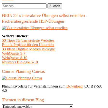
und
Seitenleiste
Suchen
Jugen
nach:
NEU: 33 x interaktive Übungen selbst erstellen –
Fächerübergreifende H5P-Übungen
Weitere Bücher:
50 Tipps für barrierefreie Websites
Bionik-Projekte für den Unterricht
33 Ideen Digitale Medien Biologie
WebQuests 5-7
WebQuests 8-10
Mysterys Biologie 5-10
Course Planning Canvas
Planungsvorlage für Veranstaltungen zum
Download
, CC BY-SA
4.0
Themen in diesem Blog
Themen