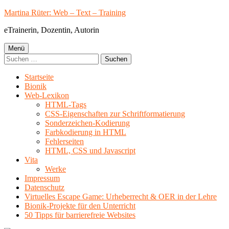
Springe
Martina Rüter: Web – Text – Training
zum
eTrainerin, Dozentin, Autorin
Inhalt
Primäres
Menü
Suchen
Menü
nach:
Startseite
Bionik
Web-Lexikon
HTML-Tags
CSS-Eigenschaften zur Schriftformatierung
Sonderzeichen-Kodierung
Farbkodierung in HTML
Fehlerseiten
HTML, CSS und Javascript
Vita
Werke
Impressum
Datenschutz
Virtuelles Escape Game: Urheberrecht & OER in der Lehre
Bionik-Projekte für den Unterricht
50 Tipps für barrierefreie Websites