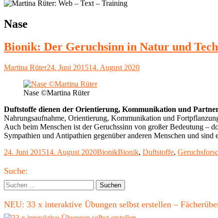
Schlagwort:
Nase
Bionik: Der Geruchsinn in Natur und Tech
Autor
Veröffentlicht
Martina Rüter
24. Juni 2015
14. August 2020
am
Nase ©Martina Rüter
Duftstoffe dienen der Orientierung, Kommunikation und Partne
Nahrungsaufnahme, Orientierung, Kommunikation und Fortpflanzung 
Auch beim Menschen ist der Geruchssinn von großer Bedeutung – do
Sympathien und Antipathien gegenüber anderen Menschen und sind ein
Veröffentlicht
Kategorien
Schlagwörter
24. Juni 2015
14. August 2020
Bionik
Bionik
,
Duftstoffe
,
Geruchsfors
am
Haupt-
Suche:
Seitenleiste
Suchen
nach:
NEU: 33 x interaktive Übungen selbst erstellen – Fächerü