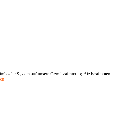
 limbische System auf unsere Gemütsstimmung. Sie bestimmen
"Bionik:
sen
Der
Geruchsinn
in
Natur
und
Technik"