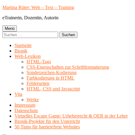
Springe
Martina Rüter: Web – Text – Training
zum
eTrainerin, Dozentin, Autorin
Inhalt
Primäres
Menü
Suchen
Menü
nach:
Startseite
Bionik
Web-Lexikon
HTML-Tags
CSS-Eigenschaften zur Schriftformatierung
Sonderzeichen-Kodierung
Farbkodierung in HTML
Fehlerseiten
HTML, CSS und Javascript
Vita
Werke
Impressum
Datenschutz
Virtuelles Escape Game: Urheberrecht & OER in der Lehre
Bionik-Projekte für den Unterricht
50 Tipps für barrierefreie Websites