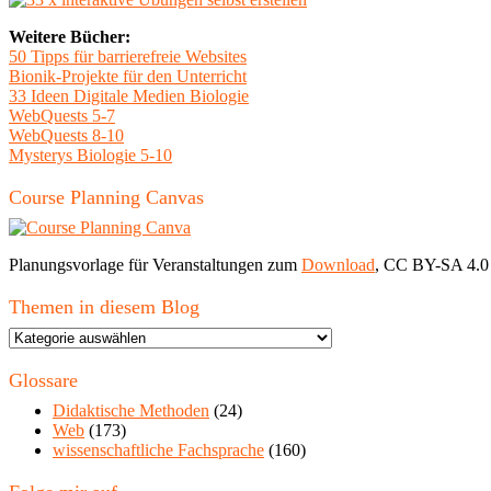
Weitere Bücher:
50 Tipps für barrierefreie Websites
Bionik-Projekte für den Unterricht
33 Ideen Digitale Medien Biologie
WebQuests 5-7
WebQuests 8-10
Mysterys Biologie 5-10
Course Planning Canvas
Planungsvorlage für Veranstaltungen zum
Download
, CC BY-SA 4.0
Themen in diesem Blog
Themen
in
diesem
Glossare
Blog
Didaktische Methoden
(24)
Web
(173)
wissenschaftliche Fachsprache
(160)