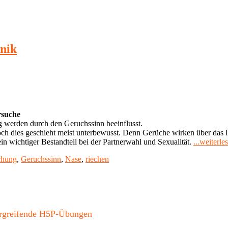
nik
rsuche
werden durch den Geruchssinn beeinflusst.
ch dies geschieht meist unterbewusst. Denn Gerüche wirken über das
 wichtiger Bestandteil bei der Partnerwahl und Sexualität.
...weiterle
chung
,
Geruchssinn
,
Nase
,
riechen
bergreifende H5P-Übungen