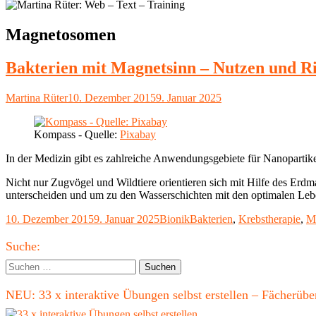
Schlagwort:
Magnetosomen
Bakterien mit Magnetsinn – Nutzen und Ri
Autor
Veröffentlicht
Martina Rüter
10. Dezember 2015
9. Januar 2025
am
Kompass - Quelle:
Pixabay
In der Medizin gibt es zahlreiche Anwendungsgebiete für Nanopartike
Nicht nur Zugvögel und Wildtiere orientieren sich mit Hilfe des Er
unterscheiden und um zu den Wasserschichten mit den optimalen Leb
Veröffentlicht
Kategorien
Schlagwörter
10. Dezember 2015
9. Januar 2025
Bionik
Bakterien
,
Krebstherapie
,
M
am
Haupt-
Suche:
Seitenleiste
Suchen
nach:
NEU: 33 x interaktive Übungen selbst erstellen – Fächerü