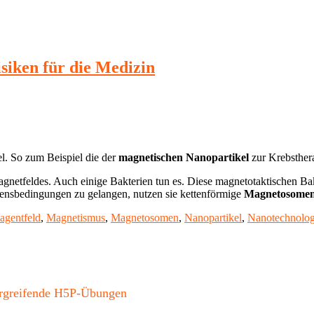
siken für die Medizin
l. So zum Beispiel die der
magnetischen Nanopartikel
zur Krebsther
dmagnetfeldes. Auch einige Bakterien tun es. Diese magnetotaktischen
ensbedingungen zu gelangen, nutzen sie kettenförmige
Magnetosome
agentfeld
,
Magnetismus
,
Magnetosomen
,
Nanopartikel
,
Nanotechnolog
bergreifende H5P-Übungen