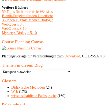
Weitere Bücher:
50 Tipps für barrierefreie Websites
Bionik-Projekte für den Unterricht
33 Ideen Digitale Medien Biologie
WebQuests 5-7
WebQuests 8-10
Mysterys Biologie 5-10
Course Planning Canvas
Planungsvorlage für Veranstaltungen zum
Download
, CC BY-SA 4.0
Themen in diesem Blog
Themen
in
diesem
Glossare
Blog
Didaktische Methoden
(24)
Web
(173)
wissenschaftliche Fachsprache
(160)
Folge mir auf …