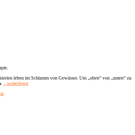
apie.
 Bakterien leben im Schlamm von Gewässer. Um „oben“ von „unten“ zu
"Bakterien
n
.
...weiterlesen
mit
ie
Magnetsinn
–
Nutzen
und
Risiken
für
die
Medizin"