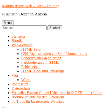
Springe
Martina Rüter: Web – Text – Training
zum
eTrainerin, Dozentin, Autorin
Inhalt
Primäres
Menü
Suchen
Menü
nach:
Startseite
Bionik
Web-Lexikon
HTML-Tags
CSS-Eigenschaften zur Schriftformatierung
Sonderzeichen-Kodierung
Farbkodierung in HTML
Fehlerseiten
HTML, CSS und Javascript
Vita
Werke
Impressum
Datenschutz
Virtuelles Escape Game: Urheberrecht & OER in der Lehre
Bionik-Projekte für den Unterricht
50 Tipps für barrierefreie Websites