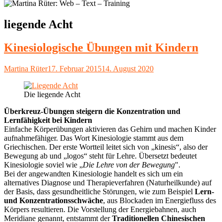
Schlagwort:
liegende Acht
Kinesiologische Übungen mit Kindern
Autor
Veröffentlicht
Martina Rüter
17. Februar 2015
14. August 2020
am
Die liegende Acht
Überkreuz-Übungen steigern die Konzentration und
Lernfähigkeit bei Kindern
Einfache Körperübungen aktivieren das Gehirn und machen Kinder
aufnahmefähiger. Das Wort Kinesiologie stammt aus dem
Griechischen. Der erste Wortteil leitet sich von „kinesis“, also der
Bewegung ab und „logos“ steht für Lehre. Übersetzt bedeutet
Kinesiologie soviel wie „
Die Lehre von der Bewegung
".
Bei der angewandten Kinesiologie handelt es sich um ein
alternatives Diagnose und Therapieverfahren (Naturheilkunde) auf
der Basis, dass gesundheitliche Störungen, wie zum Beispiel
Lern-
und Konzentrationsschwäche
, aus Blockaden im Energiefluss des
Körpers resultieren. Die Vorstellung der Energiebahnen, auch
Meridiane genannt, entstammt der
Traditionellen Chinesischen