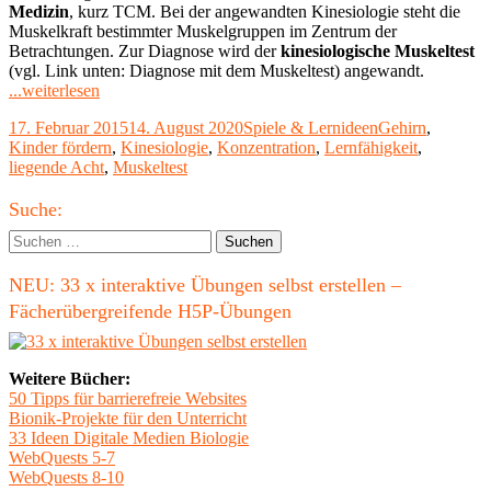
Medizin
, kurz TCM. Bei der angewandten Kinesiologie steht die
Muskelkraft bestimmter Muskelgruppen im Zentrum der
Betrachtungen. Zur Diagnose wird der
kinesiologische Muskeltest
(vgl. Link unten: Diagnose mit dem Muskeltest) angewandt.
"Kinesiologische
...weiterlesen
Übungen
Veröffentlicht
Kategorien
Schlagwörter
17. Februar 2015
14. August 2020
Spiele & Lernideen
Gehirn
,
mit
am
Kinder fördern
,
Kinesiologie
,
Konzentration
,
Lernfähigkeit
,
Kindern"
liegende Acht
,
Muskeltest
Haupt-
Suche:
Seitenleiste
Suchen
nach:
NEU: 33 x interaktive Übungen selbst erstellen –
Fächerübergreifende H5P-Übungen
Weitere Bücher:
50 Tipps für barrierefreie Websites
Bionik-Projekte für den Unterricht
33 Ideen Digitale Medien Biologie
WebQuests 5-7
WebQuests 8-10