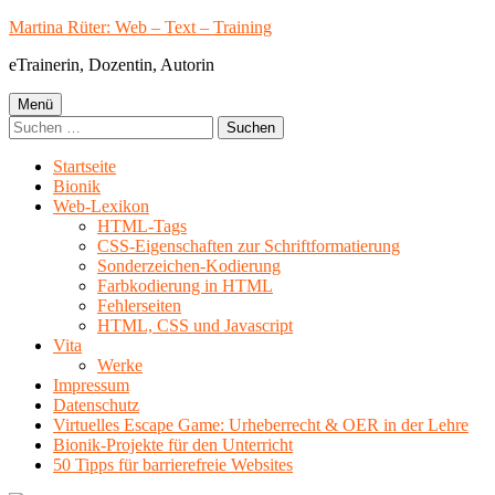
Springe
Martina Rüter: Web – Text – Training
zum
eTrainerin, Dozentin, Autorin
Inhalt
Primäres
Menü
Suchen
Menü
nach:
Startseite
Bionik
Web-Lexikon
HTML-Tags
CSS-Eigenschaften zur Schriftformatierung
Sonderzeichen-Kodierung
Farbkodierung in HTML
Fehlerseiten
HTML, CSS und Javascript
Vita
Werke
Impressum
Datenschutz
Virtuelles Escape Game: Urheberrecht & OER in der Lehre
Bionik-Projekte für den Unterricht
50 Tipps für barrierefreie Websites