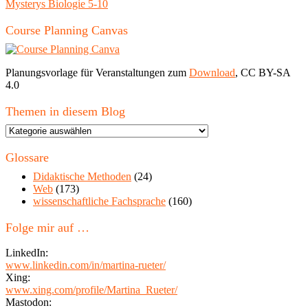
Mysterys Biologie 5-10
Course Planning Canvas
Planungsvorlage für Veranstaltungen zum
Download
, CC BY-SA
4.0
Themen in diesem Blog
Themen
in
diesem
Glossare
Blog
Didaktische Methoden
(24)
Web
(173)
wissenschaftliche Fachsprache
(160)
Folge mir auf …
LinkedIn:
www.linkedin.com/in/martina-rueter/
Xing:
www.xing.com/profile/Martina_Rueter/
Mastodon: