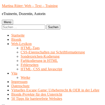
Springe
Martina Rüter: Web – Text – Training
zum
eTrainerin, Dozentin, Autorin
Inhalt
Primäres
Menü
Suchen
Menü
nach:
Startseite
Bionik
Web-Lexikon
HTML-Tags
CSS-Eigenschaften zur Schriftformatierung
Sonderzeichen-Kodierung
Farbkodierung in HTML
Fehlerseiten
HTML, CSS und Javascript
Vita
Werke
Impressum
Datenschutz
Virtuelles Escape Game: Urheberrecht & OER in der Lehre
Bionik-Projekte für den Unterricht
50 Tipps für barrierefreie Websites