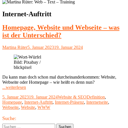
Schlagwort:
Internet-Auftritt
Homepage, Website und Webseite – was
ist der Unterschied?
Autor
Veröffentlicht
Martina Rüter
5. Januar 2023
19. Januar 2024
am
Bild: Pixabay /
blickpixel
Da kann man doch schon mal durcheinanderkommen: Website,
Webseite oder Homepage – wie heißt es denn nun?
"Homepage,
...weiterlesen
Website
Veröffentlicht
Kategorien
Schlagwörter
5. Januar 2023
19. Januar 2024
Website & SEO
Definition
,
und
am
Homepage
,
Internet-Auftritt
,
Internet-Präsenz
,
Internetseite
,
Webseite
Webseite
,
Website
,
WWW
–
was
Haupt-
ist
Suche:
der
Seitenleiste
Suchen