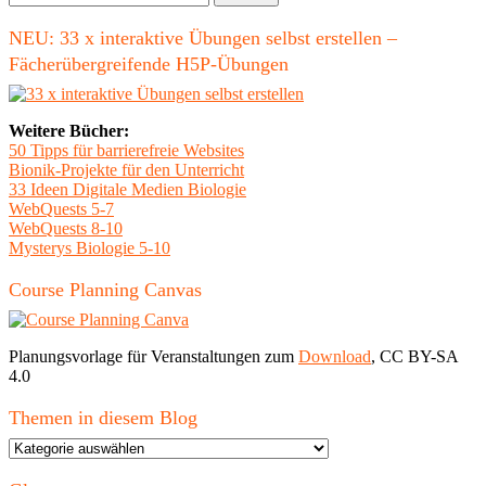
Unterschied?"
nach:
NEU: 33 x interaktive Übungen selbst erstellen –
Fächerübergreifende H5P-Übungen
Weitere Bücher:
50 Tipps für barrierefreie Websites
Bionik-Projekte für den Unterricht
33 Ideen Digitale Medien Biologie
WebQuests 5-7
WebQuests 8-10
Mysterys Biologie 5-10
Course Planning Canvas
Planungsvorlage für Veranstaltungen zum
Download
, CC BY-SA
4.0
Themen in diesem Blog
Themen
in
diesem