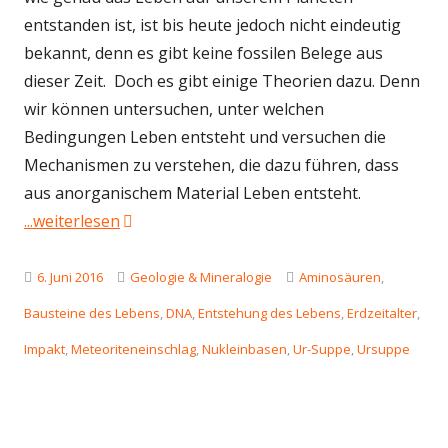
entstanden ist, ist bis heute jedoch nicht eindeutig
bekannt, denn es gibt keine fossilen Belege aus
dieser Zeit. Doch es gibt einige Theorien dazu. Denn
wir können untersuchen, unter welchen
Bedingungen Leben entsteht und versuchen die
Mechanismen zu verstehen, die dazu führen, dass
aus anorganischem Material Leben entsteht.
"Theorien zur Entstehung des Lebens auf d
...weiterlesen
Veröffentlicht
Kategorien
Schlagwörter
6. Juni 2016
Geologie & Mineralogie
Aminosäuren
,
am
Bausteine des Lebens
,
DNA
,
Entstehung des Lebens
,
Erdzeitalter
,
Impakt
,
Meteoriteneinschlag
,
Nukleinbasen
,
Ur-Suppe
,
Ursuppe