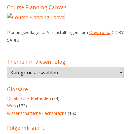
Course Planning Canvas
Planungsvorlage für Veranstaltungen zum
Download
, CC BY-
SA 4.0
Themen in diesem Blog
Themen
in
diesem
Glossare
Blog
Didaktische Methoden
(24)
Web
(173)
wissenschaftliche Fachsprache
(160)
Folge mir auf …