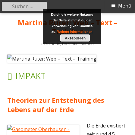
Suchen
Primäres
Menü
nach:
Durch die weitere Nutzung
Menü
Springe
Martina Rüter: Web – Text –
der Seite stimmst du der
zum
Verwendung von Cookies
Training
zu.
Weitere Informationen
Inhalt
Akzeptieren
eTrainerin, Dozentin, Autorin
SCHLAGWORT:
IMPAKT
Theorien zur Entstehung des
Lebens auf der Erde
Die Erde existiert
seit rund 4,5