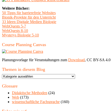
Weitere Bücher:
50 Tipps für barrierefreie Websites
Bionik-Projekte für den Unterricht
33 Ideen Digitale Medien Biologie
WebQuests 5-7
WebQuests 8-10
Mysterys Biologie 5-10
Course Planning Canvas
Planungsvorlage für Veranstaltungen zum
Download
, CC BY-SA 4.0
Themen in diesem Blog
Themen
in
diesem
Glossare
Blog
Didaktische Methoden
(24)
Web
(173)
wissenschaftliche Fachsprache
(160)