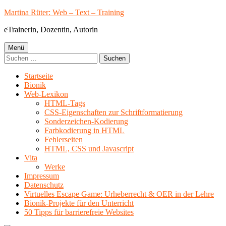
Springe
Martina Rüter: Web – Text – Training
zum
eTrainerin, Dozentin, Autorin
Inhalt
Primäres
Menü
Suchen
Menü
nach:
Startseite
Bionik
Web-Lexikon
HTML-Tags
CSS-Eigenschaften zur Schriftformatierung
Sonderzeichen-Kodierung
Farbkodierung in HTML
Fehlerseiten
HTML, CSS und Javascript
Vita
Werke
Impressum
Datenschutz
Virtuelles Escape Game: Urheberrecht & OER in der Lehre
Bionik-Projekte für den Unterricht
50 Tipps für barrierefreie Websites