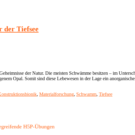
 der Tiefsee
e Geheimnisse der Natur. Die meisten Schwämme besitzen – im Unte
ogenem Opal. Somit sind diese Lebewesen in der Lage ein anorganisches
onstruktionsbionik
,
Materialforschung
,
Schwamm
,
Tiefsee
bergreifende H5P-Übungen