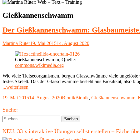
Schlagwort:
Gießkannenschwamm
Der Gießkannenschwamm: Glasbaumeister
Autor
Veröffentlicht
Martina Rüter
19. Mai 2015
14. August 2020
am
Gießkannenschwamm, Quelle:
commons.wikimedia.org
Wie viele Tiefseeorganismen, bergen Glasschwämme viele ungelöst
festes Skelett. Das der Glasschwämme besteht aus Biosilikat, also bi
"Der
...weiterlesen
Gießkannenschwamm:
Veröffentlicht
Kategorien
Schlagwörter
19. Mai 2015
14. August 2020
Bionik
Bionik
,
Gießkannenschwamm
,
K
Glasbaumeister
am
der
Haupt-
Tiefsee"
Suche:
Seitenleiste
Suchen
nach:
NEU: 33 x interaktive Übungen selbst erstellen – Fächerü