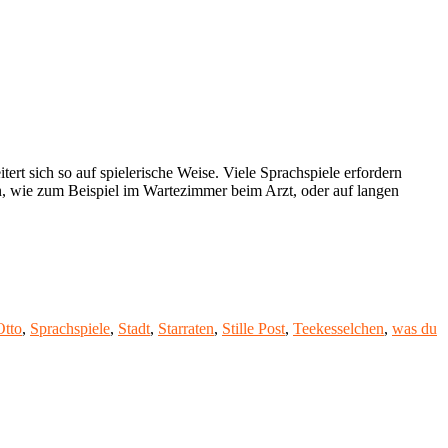
tert sich so auf spielerische Weise. Viele Sprachspiele erfordern
en, wie zum Beispiel im Wartezimmer beim Arzt, oder auf langen
Otto
,
Sprachspiele
,
Stadt
,
Starraten
,
Stille Post
,
Teekesselchen
,
was du