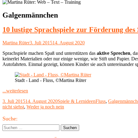
Schlagwort:
Galgenmännchen
10 lustige Sprachspiele zur Förderung des
Autor
Veröffentlicht
Martina Rüter
3. Juli 2015
14. August 2020
am
Sprachspiele machen Spaß und unterstützen das
aktive Sprechen
, d
keinerlei Materialien oder nur einige wenige, wie Stift und Papier. 
Autofahrten. Einmal gezeigt, können Kinder sie auch untereinander 
Stadt - Land - Fluss, ©Martina Rüter
"10
...weiterlesen
lustige
Veröffentlicht
Kategorien
Schlagwörter
3. Juli 2015
14. August 2020
Spiele & Lernideen
Fluss
,
Galgenmännch
Sprachspiele
am
nicht siehst
,
Weder ja noch nein
zur
Förderung
Haupt-
des
Suche:
Sprachverständnisses"
Seitenleiste
Suchen
nach: