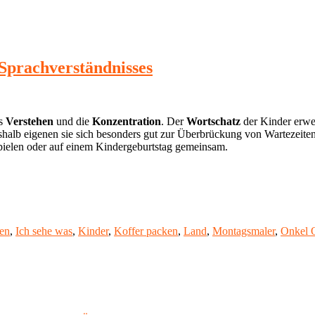
 Sprachverständnisses
as
Verstehen
und die
Konzentration
. Der
Wortschatz
der Kinder erwei
Deshalb eigenen sie sich besonders gut zur Überbrückung von Wartezeit
spielen oder auf einem Kindergeburtstag gemeinsam.
en
,
Ich sehe was
,
Kinder
,
Koffer packen
,
Land
,
Montagsmaler
,
Onkel 