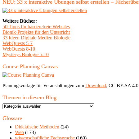
NEU: 33 x interaktive Übungen selbst erstellen – Fächerü
Weitere Bücher:
50 Tipps für barrierefreie Websites
Bionik-Projekte für den Unterricht
33 Ideen Digitale Medien Biologie
WebQuests 5-7
WebQuests 8-10
Mysterys Biologie 5-10
Course Planning Canvas
Planungsvorlage für Veranstaltungen zum
Download
, CC BY-SA 4.0
Themen in diesem Blog
Themen
in
diesem
Glossare
Blog
Didaktische Methoden
(24)
Web
(173)
wissenschaftliche Fachsprache
(160)