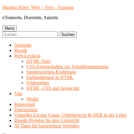
Springe
Martina Rüter: Web – Text – Training
zum
eTrainerin, Dozentin, Autorin
Inhalt
Primäres
Menü
Suchen
Menü
nach:
Startseite
Bionik
Web-Lexikon
HTML-Tags
CSS-Eigenschaften zur Schriftformatierung
Sonderzeichen-Kodierung
Farbkodierung in HTML
Fehlerseiten
HTML, CSS und Javascript
Vita
Werke
Impressum
Datenschutz
Virtuelles Escape Game: Urheberrecht & OER in der Lehre
Bionik-Projekte für den Unterricht
50 Tipps für barrierefreie Websites