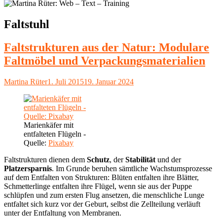
Schlagwort:
Faltstuhl
Faltstrukturen aus der Natur: Modulare
Faltmöbel und Verpackungsmaterialien
Autor
Veröffentlicht
Martina Rüter
1. Juli 2015
19. Januar 2024
am
Marienkäfer mit
entfalteten Flügeln -
Quelle:
Pixabay
Faltstrukturen dienen dem
Schutz
, der
Stabilität
und der
Platzersparnis
. Im Grunde beruhen sämtliche Wachstumsprozesse
auf dem Entfalten von Strukturen: Blüten entfalten ihre Blätter,
Schmetterlinge entfalten ihre Flügel, wenn sie aus der Puppe
schlüpfen und zum ersten Flug ansetzen, die menschliche Lunge
entfaltet sich kurz vor der Geburt, selbst die Zellteilung verläuft
unter der Entfaltung von Membranen.