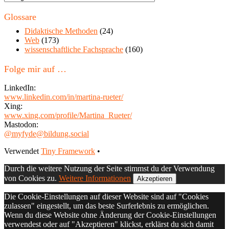
in
diesem
Glossare
Blog
Didaktische Methoden
(24)
Web
(173)
wissenschaftliche Fachsprache
(160)
Folge mir auf …
LinkedIn:
www.linkedin.com/in/martina-rueter/
Xing:
www.xing.com/profile/Martina_Rueter/
Mastodon:
@myfyde@bildung.social
Footer
Verwendet
Tiny Framework
•
Inhalt
Durch die weitere Nutzung der Seite stimmst du der Verwendung
von Cookies zu.
Weitere Informationen
Akzeptieren
Die Cookie-Einstellungen auf dieser Website sind auf "Cookies
zulassen" eingestellt, um das beste Surferlebnis zu ermöglichen.
Wenn du diese Website ohne Änderung der Cookie-Einstellungen
verwendest oder auf "Akzeptieren" klickst, erklärst du sich damit