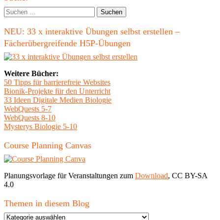
und
Seitenleiste
Suchen
Verpackungsmaterialien"
nach:
NEU: 33 x interaktive Übungen selbst erstellen –
Fächerübergreifende H5P-Übungen
Weitere Bücher:
50 Tipps für barrierefreie Websites
Bionik-Projekte für den Unterricht
33 Ideen Digitale Medien Biologie
WebQuests 5-7
WebQuests 8-10
Mysterys Biologie 5-10
Course Planning Canvas
Planungsvorlage für Veranstaltungen zum
Download
, CC BY-SA
4.0
Themen in diesem Blog
Themen