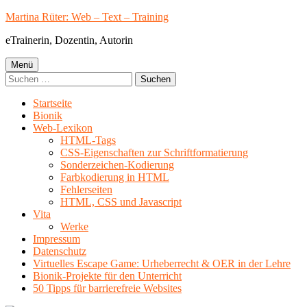
Springe
Martina Rüter: Web – Text – Training
zum
eTrainerin, Dozentin, Autorin
Inhalt
Primäres
Menü
Suchen
Menü
nach:
Startseite
Bionik
Web-Lexikon
HTML-Tags
CSS-Eigenschaften zur Schriftformatierung
Sonderzeichen-Kodierung
Farbkodierung in HTML
Fehlerseiten
HTML, CSS und Javascript
Vita
Werke
Impressum
Datenschutz
Virtuelles Escape Game: Urheberrecht & OER in der Lehre
Bionik-Projekte für den Unterricht
50 Tipps für barrierefreie Websites