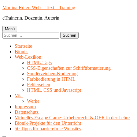
Springe
Martina Rüter: Web – Text – Training
zum
eTrainerin, Dozentin, Autorin
Inhalt
Primäres
Menü
Suchen
Menü
nach:
Startseite
Bionik
Web-Lexikon
HTML-Tags
CSS-Eigenschaften zur Schriftformatierung
Sonderzeichen-Kodierung
Farbkodierung in HTML
Fehlerseiten
HTML, CSS und Javascript
Vita
Werke
Impressum
Datenschutz
Virtuelles Escape Game: Urheberrecht & OER in der Lehre
Bionik-Projekte für den Unterricht
50 Tipps für barrierefreie Websites