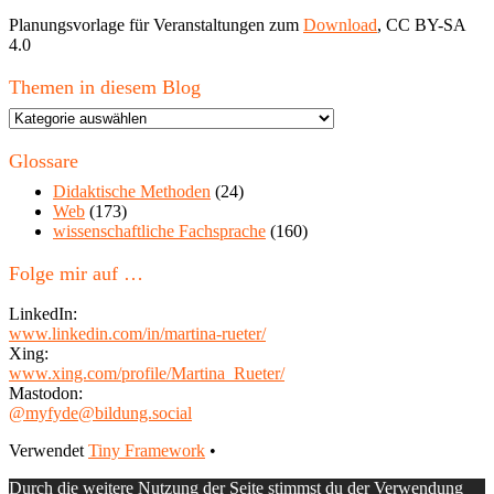
Planungsvorlage für Veranstaltungen zum
Download
, CC BY-SA
4.0
Themen in diesem Blog
Themen
in
diesem
Glossare
Blog
Didaktische Methoden
(24)
Web
(173)
wissenschaftliche Fachsprache
(160)
Folge mir auf …
LinkedIn:
www.linkedin.com/in/martina-rueter/
Xing:
www.xing.com/profile/Martina_Rueter/
Mastodon:
@myfyde@bildung.social
Footer
Verwendet
Tiny Framework
•
Inhalt
Durch die weitere Nutzung der Seite stimmst du der Verwendung