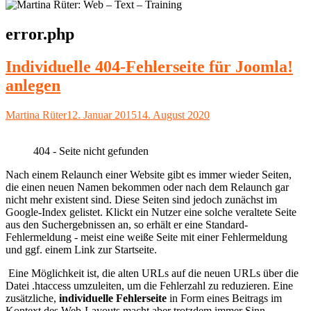
Schlagwort:
error.php
Individuelle 404-Fehlerseite für Joomla!
anlegen
Autor
Veröffentlicht
Martina Rüter
12. Januar 2015
14. August 2020
am
404 - Seite nicht gefunden
Nach einem Relaunch einer Website gibt es immer wieder Seiten,
die einen neuen Namen bekommen oder nach dem Relaunch gar
nicht mehr existent sind. Diese Seiten sind jedoch zunächst im
Google-Index gelistet. Klickt ein Nutzer eine solche veraltete Seite
aus den Suchergebnissen an, so erhält er eine Standard-
Fehlermeldung - meist eine weiße Seite mit einer Fehlermeldung
und ggf. einem Link zur Startseite.
Eine Möglichkeit ist, die alten URLs auf die neuen URLs über die
Datei .htaccess umzuleiten, um die Fehlerzahl zu reduzieren. Eine
zusätzliche,
individuelle Fehlerseite
in Form eines Beitrags im
Kontext des Web-Layouts macht aber trotzdem immer Sinn.