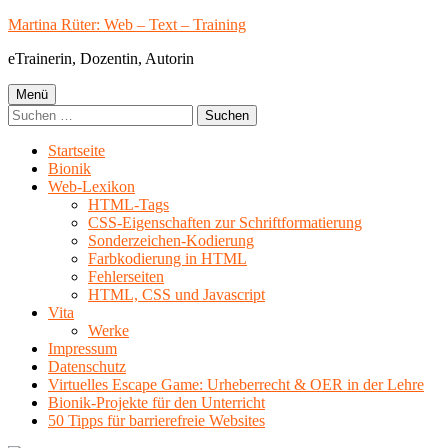
Springe
Martina Rüter: Web – Text – Training
zum
eTrainerin, Dozentin, Autorin
Inhalt
Primäres
Menü
Suchen
Menü
nach:
Startseite
Bionik
Web-Lexikon
HTML-Tags
CSS-Eigenschaften zur Schriftformatierung
Sonderzeichen-Kodierung
Farbkodierung in HTML
Fehlerseiten
HTML, CSS und Javascript
Vita
Werke
Impressum
Datenschutz
Virtuelles Escape Game: Urheberrecht & OER in der Lehre
Bionik-Projekte für den Unterricht
50 Tipps für barrierefreie Websites