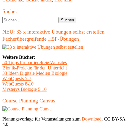
Notfall-
Koffer"
Haupt-
Suche:
Seitenleiste
Suchen
nach:
NEU: 33 x interaktive Übungen selbst erstellen –
Fächerübergreifende H5P-Übungen
Weitere Bücher:
50 Tipps für barrierefreie Websites
Bionik-Projekte für den Unterricht
33 Ideen Digitale Medien Biologie
WebQuests 5-7
WebQuests 8-10
Mysterys Biologie 5-10
Course Planning Canvas
Planungsvorlage für Veranstaltungen zum
Download
, CC BY-SA
4.0