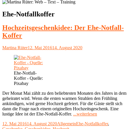
Schlagwort:
Ehe-Notfallkoffer
Hochzeitsgeschenkidee: Der Ehe-Notfall-
Koffer
Autor
Veröffentlicht
Martina Rüter
12. Mai 2016
14. August 2020
am
Ehe-Notfall-
Koffer - Quelle:
Pixabay
Der Monat Mai zählt zu den beliebtesten Monaten des Jahres in dem
geheiratet wird. Wenn die ersten warmen Strahlen den Frühling
ankündigen, wird gerne Hochzeit gefeiert. Für die Gäste stellt sich
dann die Frage nach einem originellen Hochzeitsgeschenk. Eine
"Hochzeitsgesche
lustige Idee ist der Ehe-Notfall-Koffer.
...weiterlesen
Der
Veröffentlicht
Kategorien
Schlagwörter
12. Mai 2016
14. August 2020
Allgemein
Ehe-Notfallkoffer
,
Ehe-
am
Geschenke
,
Geschenkidee
,
Hochzeit