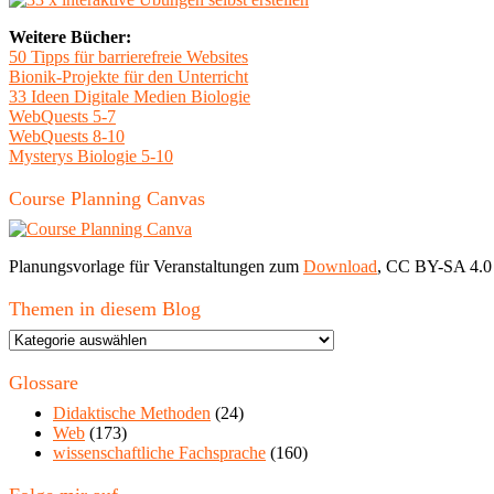
Weitere Bücher:
50 Tipps für barrierefreie Websites
Bionik-Projekte für den Unterricht
33 Ideen Digitale Medien Biologie
WebQuests 5-7
WebQuests 8-10
Mysterys Biologie 5-10
Course Planning Canvas
Planungsvorlage für Veranstaltungen zum
Download
, CC BY-SA 4.0
Themen in diesem Blog
Themen
in
diesem
Glossare
Blog
Didaktische Methoden
(24)
Web
(173)
wissenschaftliche Fachsprache
(160)