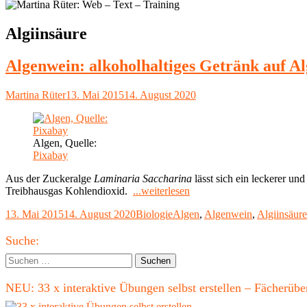
Schlagwort:
Algiinsäure
Algenwein: alkoholhaltiges Getränk auf Al
Autor
Veröffentlicht
Martina Rüter
13. Mai 2015
14. August 2020
am
Algen, Quelle:
Pixabay
Aus der Zuckeralge
Laminaria Saccharina
lässt sich ein leckerer un
"Algenwein:
Treibhausgas Kohlendioxid.
...weiterlesen
alkoholhaltiges
Veröffentlicht
Kategorien
Schlagwörter
13. Mai 2015
14. August 2020
Biologie
Algen
,
Algenwein
,
Algiinsäure
Getränk
am
auf
Haupt-
Algenbasis"
Suche:
Seitenleiste
Suchen
nach:
NEU: 33 x interaktive Übungen selbst erstellen – Fächerü