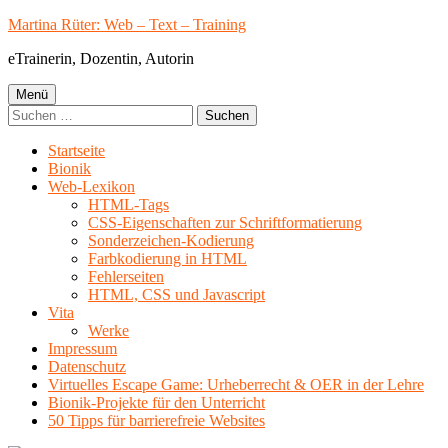
Springe
Martina Rüter: Web – Text – Training
zum
eTrainerin, Dozentin, Autorin
Inhalt
Primäres
Menü
Suchen
Menü
nach:
Startseite
Bionik
Web-Lexikon
HTML-Tags
CSS-Eigenschaften zur Schriftformatierung
Sonderzeichen-Kodierung
Farbkodierung in HTML
Fehlerseiten
HTML, CSS und Javascript
Vita
Werke
Impressum
Datenschutz
Virtuelles Escape Game: Urheberrecht & OER in der Lehre
Bionik-Projekte für den Unterricht
50 Tipps für barrierefreie Websites