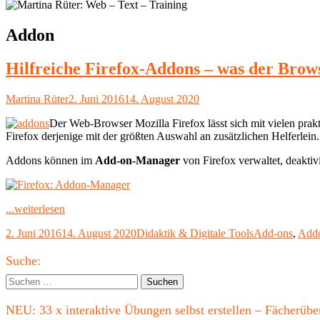
Schlagwort:
Addon
Hilfreiche Firefox-Addons – was der Brows
Autor
Veröffentlicht
Martina Rüter
2. Juni 2016
14. August 2020
am
Der Web-Browser Mozilla Firefox lässt sich mit vielen prak
Firefox derjenige mit der größten Auswahl an zusätzlichen Helferlein.
Addons können im
Add-on-Manager
von Firefox verwaltet, deaktiv
"Hilfreiche
...weiterlesen
Firefox-
Veröffentlicht
Kategorien
Schlagwörter
2. Juni 2016
14. August 2020
Didaktik & Digitale Tools
Add-ons
,
Add
Addons
am
–
Haupt-
was
Suche:
der
Seitenleiste
Suchen
Browser
nach:
alles
NEU: 33 x interaktive Übungen selbst erstellen – Fächerü
weiß"