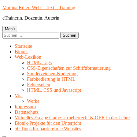
Springe
Martina Rüter: Web – Text – Training
zum
eTrainerin, Dozentin, Autorin
Inhalt
Primäres
Menü
Suchen
Menü
nach:
Startseite
Bionik
Web-Lexikon
HTML-Tags
CSS-Eigenschaften zur Schriftformatierung
Sonderzeichen-Kodierung
Farbkodierung in HTML
Fehlerseiten
HTML, CSS und Javascript
Vita
Werke
Impressum
Datenschutz
Virtuelles Escape Game: Urheberrecht & OER in der Lehre
Bionik-Projekte für den Unterricht
50 Tipps für barrierefreie Websites