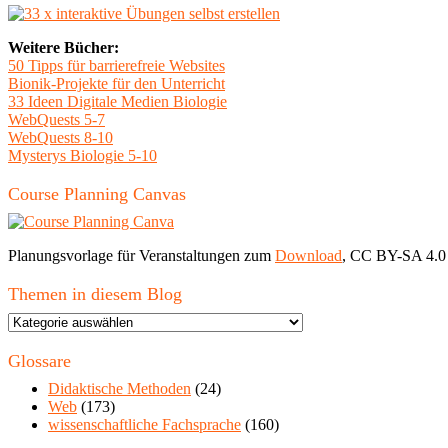
Weitere Bücher:
50 Tipps für barrierefreie Websites
Bionik-Projekte für den Unterricht
33 Ideen Digitale Medien Biologie
WebQuests 5-7
WebQuests 8-10
Mysterys Biologie 5-10
Course Planning Canvas
Planungsvorlage für Veranstaltungen zum
Download
, CC BY-SA 4.0
Themen in diesem Blog
Themen
in
diesem
Glossare
Blog
Didaktische Methoden
(24)
Web
(173)
wissenschaftliche Fachsprache
(160)