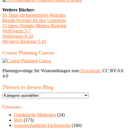
Weitere Bücher:
50 Tipps für barrierefreie Websites
Bionik-Projekte für den Unterricht
33 Ideen Digitale Medien Biologie
WebQuests 5-7
WebQuests 8-10
Mysterys Biologie 5-10
Course Planning Canvas
Planungsvorlage für Veranstaltungen zum
Download
, CC BY-SA
4.0
Themen in diesem Blog
Themen
in
diesem
Glossare
Blog
Didaktische Methoden
(24)
Web
(173)
wissenschaftliche Fachsprache
(160)