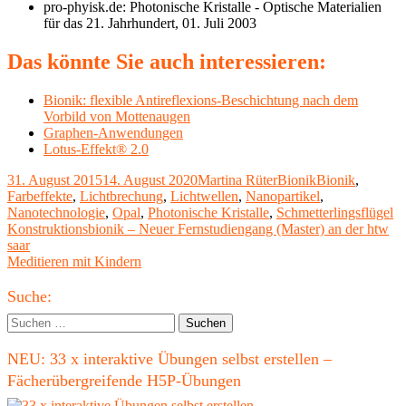
pro-phyisk.de: Photonische Kristalle - Optische Materialien
für das 21. Jahrhundert, 01. Juli 2003
Das könnte Sie auch interessieren:
Bionik: flexible Antireflexions-Beschichtung nach dem
Vorbild von Mottenaugen
Graphen-Anwendungen
Lotus-Effekt® 2.0
Veröffentlicht
Autor
Kategorien
Schlagwörter
31. August 2015
14. August 2020
Martina Rüter
Bionik
Bionik
,
am
Farbeffekte
,
Lichtbrechung
,
Lichtwellen
,
Nanopartikel
,
Nanotechnologie
,
Opal
,
Photonische Kristalle
,
Schmetterlingsflügel
Beitragsnavigation
Vorheriger
Konstruktionsbionik – Neuer Fernstudiengang (Master) an der htw
Beitrag:
saar
Nächster
Meditieren mit Kindern
Beitrag
Haupt-
Suche:
Seitenleiste
Suchen
nach:
NEU: 33 x interaktive Übungen selbst erstellen –
Fächerübergreifende H5P-Übungen