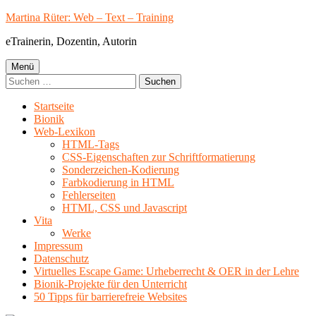
Springe
Martina Rüter: Web – Text – Training
zum
eTrainerin, Dozentin, Autorin
Inhalt
Primäres
Menü
Suchen
Menü
nach:
Startseite
Bionik
Web-Lexikon
HTML-Tags
CSS-Eigenschaften zur Schriftformatierung
Sonderzeichen-Kodierung
Farbkodierung in HTML
Fehlerseiten
HTML, CSS und Javascript
Vita
Werke
Impressum
Datenschutz
Virtuelles Escape Game: Urheberrecht & OER in der Lehre
Bionik-Projekte für den Unterricht
50 Tipps für barrierefreie Websites