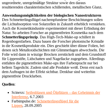
ungeordnete, unregelmäßige Struktur sowie den daraus
resultierenden charakteristischen schillernden, metallischen Glanz.
Anwendungsmöglichkeiten der biologischen Nanostrukturen
Den Schmetterlingsflügel nachempfundene Beschichtungen sollen
die Lichtabsorption von Solarzellen in Zukunft erheblich verstärken.
Auch die Kosmetikindustrie experimentiert mit dieser Erfindung der
Natur. So arbeiten Forscher an pigmentfreien Kosmetika nach dem
Schmetterlingsprinzip
. Das High-Tech-Make-up schillert in
Regenbogenfarben. Dazu bauen die Forscher photonische Kristalle
in die Kosmetikprodukte ein. Dies geschieht über dünne Folien, bei
denen sich Metalloxidschichten mit Glimmerlagen abwechseln. Die
Folie wird dann in winzige Brocken zerstückelt und dem Grundstoff
für Lippenstifte, Lidschatten und Nagellacke zugegeben. Allerdings
entfalten die pigmentfreien Make-ups ihre Farbenpracht nur bei
hellem Tageslicht. Zudem sind alle Produkte weiß. Denn erst nach
dem Auftragen ist der Effekt sichtbar. Denkbar sind weiterhin
pigmentfreie Druckfarben.
Quellen
:
Scinexx:
Seifenblasen und Ölpfützen – das Geheimnis der
Interferenz
, 6.7.2003
Farbimpulse.de:
Schmetterlingsflügel für die
Lippen
, 28.09.2005