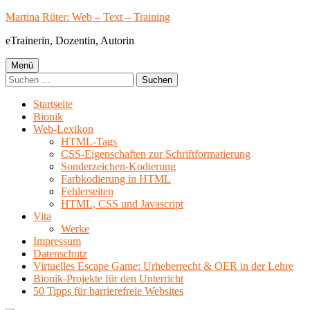
Springe
Martina Rüter: Web – Text – Training
zum
eTrainerin, Dozentin, Autorin
Inhalt
Primäres
Menü
Suchen
Menü
nach:
Startseite
Bionik
Web-Lexikon
HTML-Tags
CSS-Eigenschaften zur Schriftformatierung
Sonderzeichen-Kodierung
Farbkodierung in HTML
Fehlerseiten
HTML, CSS und Javascript
Vita
Werke
Impressum
Datenschutz
Virtuelles Escape Game: Urheberrecht & OER in der Lehre
Bionik-Projekte für den Unterricht
50 Tipps für barrierefreie Websites