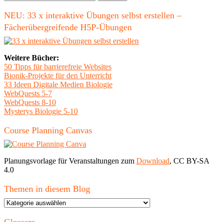
nach:
NEU: 33 x interaktive Übungen selbst erstellen –
Fächerübergreifende H5P-Übungen
Weitere Bücher:
50 Tipps für barrierefreie Websites
Bionik-Projekte für den Unterricht
33 Ideen Digitale Medien Biologie
WebQuests 5-7
WebQuests 8-10
Mysterys Biologie 5-10
Course Planning Canvas
Planungsvorlage für Veranstaltungen zum
Download
, CC BY-SA
4.0
Themen in diesem Blog
Themen
in
diesem