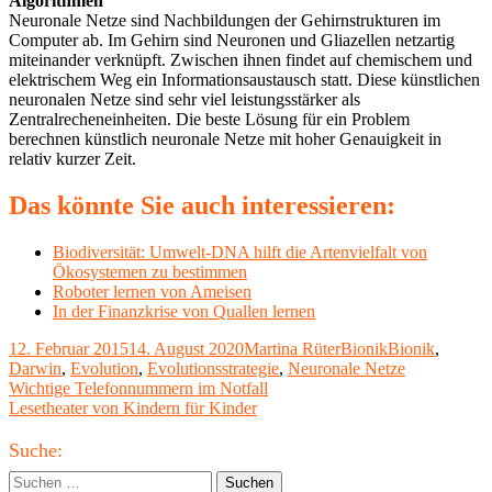
Algorithmen
Neuronale Netze sind Nachbildungen der Gehirnstrukturen im
Computer ab. Im Gehirn sind Neuronen und Gliazellen netzartig
miteinander verknüpft. Zwischen ihnen findet auf chemischem und
elektrischem Weg ein Informationsaustausch statt. Diese künstlichen
neuronalen Netze sind sehr viel leistungsstärker als
Zentralrecheneinheiten. Die beste Lösung für ein Problem
berechnen künstlich neuronale Netze mit hoher Genauigkeit in
relativ kurzer Zeit.
Das könnte Sie auch interessieren:
Biodiversität: Umwelt-DNA hilft die Artenvielfalt von
Ökosystemen zu bestimmen
Roboter lernen von Ameisen
In der Finanzkrise von Quallen lernen
Veröffentlicht
Autor
Kategorien
Schlagwörter
12. Februar 2015
14. August 2020
Martina Rüter
Bionik
Bionik
,
am
Darwin
,
Evolution
,
Evolutionsstrategie
,
Neuronale Netze
Beitragsnavigation
Vorheriger
Wichtige Telefonnummern im Notfall
Beitrag:
Nächster
Lesetheater von Kindern für Kinder
Beitrag
Haupt-
Suche:
Seitenleiste
Suchen