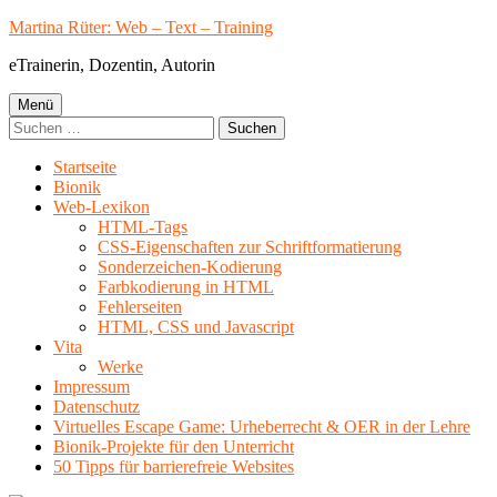
Springe
Martina Rüter: Web – Text – Training
zum
eTrainerin, Dozentin, Autorin
Inhalt
Primäres
Menü
Suchen
Menü
nach:
Startseite
Bionik
Web-Lexikon
HTML-Tags
CSS-Eigenschaften zur Schriftformatierung
Sonderzeichen-Kodierung
Farbkodierung in HTML
Fehlerseiten
HTML, CSS und Javascript
Vita
Werke
Impressum
Datenschutz
Virtuelles Escape Game: Urheberrecht & OER in der Lehre
Bionik-Projekte für den Unterricht
50 Tipps für barrierefreie Websites