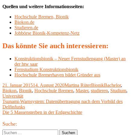
Quellen und weitere Informationsseiten:
Hochschule Bremen, Bionik
Biokon.de
Studieren.de
Jobbörse Bionik-Kompetenz-Netz
Das könnte Sie auch interessieren:
Konstruktionsbionik – Neuer Fernstudiengang (Master) an
der htw saar
Fernstudium Konstruktionsbionik
Hochschule Bremerhaven bildet Gründer aus
Veröffentlicht
Autor
Kategorien
Schlagwörter
21. Januar 2015
14. August 2020
Martina Rüter
Bionik
Bachelor
,
am
Biokon
,
Bionik
,
Hochschule Bremen
,
Master
,
studieren
,
Studium
,
Universität
Beitragsnavigation
Vorheriger
Tsunami-Warnsystem: Datenübertragung nach dem Vorbild des
Beitrag:
Delfinfunks
Nächster
Die 5 Massensterben in der Erdgeschichte
Beitrag
Haupt-
Suche:
Seitenleiste
Suchen