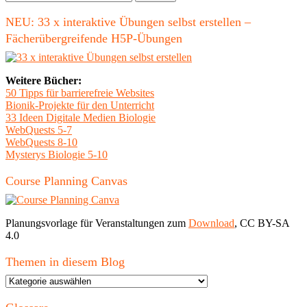
nach:
NEU: 33 x interaktive Übungen selbst erstellen –
Fächerübergreifende H5P-Übungen
Weitere Bücher:
50 Tipps für barrierefreie Websites
Bionik-Projekte für den Unterricht
33 Ideen Digitale Medien Biologie
WebQuests 5-7
WebQuests 8-10
Mysterys Biologie 5-10
Course Planning Canvas
Planungsvorlage für Veranstaltungen zum
Download
, CC BY-SA
4.0
Themen in diesem Blog
Themen
in
diesem