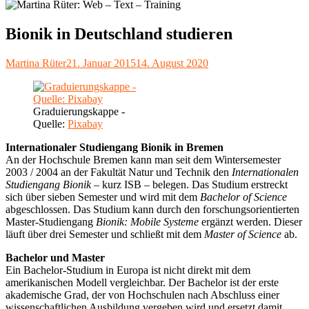
Bionik in Deutschland studieren
Autor
Veröffentlicht
Martina Rüter
21. Januar 2015
14. August 2020
am
Graduierungskappe -
Quelle:
Pixabay
Internationaler Studiengang Bionik in Bremen
An der Hochschule Bremen kann man seit dem Wintersemester
2003 / 2004 an der Fakultät Natur und Technik den
Internationalen
Studiengang Bionik
– kurz ISB – belegen. Das Studium erstreckt
sich über sieben Semester und wird mit dem
Bachelor of Science
abgeschlossen. Das Studium kann durch den forschungsorientierten
Master-Studiengang
Bionik: Mobile Systeme
ergänzt werden. Dieser
läuft über drei Semester und schließt mit dem
Master of Science
ab.
Bachelor und Master
Ein Bachelor-Studium in Europa ist nicht direkt mit dem
amerikanischen Modell vergleichbar. Der Bachelor ist der erste
akademische Grad, der von Hochschulen nach Abschluss einer
wissenschaftlichen Ausbildung vergeben wird und ersetzt damit