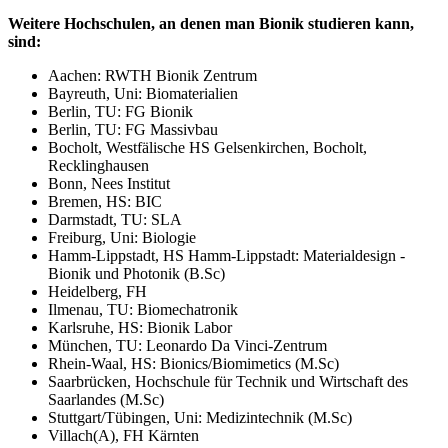
W
eitere Hochschulen, an denen man Bionik studieren kann,
sind:
Aachen: RWTH Bionik Zentrum
Bayreuth, Uni: Biomaterialien
Berlin, TU: FG Bionik
Berlin, TU: FG Massivbau
Bocholt, Westfälische HS Gelsenkirchen, Bocholt,
Recklinghausen
Bonn, Nees Institut
Bremen, HS: BIC
Darmstadt, TU: SLA
Freiburg, Uni: Biologie
Hamm-Lippstadt, HS Hamm-Lippstadt: Materialdesign -
Bionik und Photonik (B.Sc)
Heidelberg, FH
Ilmenau, TU: Biomechatronik
Karlsruhe, HS: Bionik Labor
München, TU: Leonardo Da Vinci-Zentrum
Rhein-Waal, HS: Bionics/Biomimetics (M.Sc)
Saarbrücken, Hochschule für Technik und Wirtschaft des
Saarlandes (M.Sc)
Stuttgart/Tübingen, Uni: Medizintechnik (M.Sc)
Villach(A), FH Kärnten