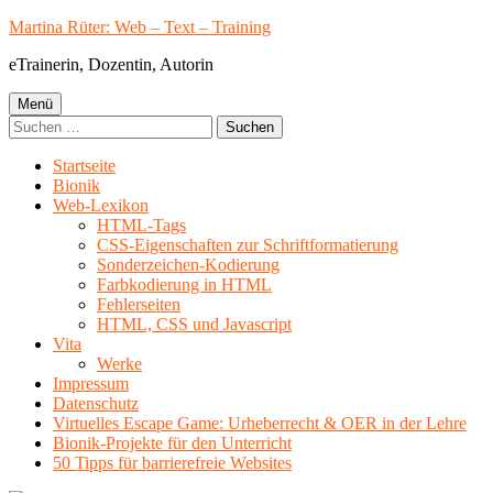
Springe
Martina Rüter: Web – Text – Training
zum
eTrainerin, Dozentin, Autorin
Inhalt
Primäres
Menü
Suchen
Menü
nach:
Startseite
Bionik
Web-Lexikon
HTML-Tags
CSS-Eigenschaften zur Schriftformatierung
Sonderzeichen-Kodierung
Farbkodierung in HTML
Fehlerseiten
HTML, CSS und Javascript
Vita
Werke
Impressum
Datenschutz
Virtuelles Escape Game: Urheberrecht & OER in der Lehre
Bionik-Projekte für den Unterricht
50 Tipps für barrierefreie Websites