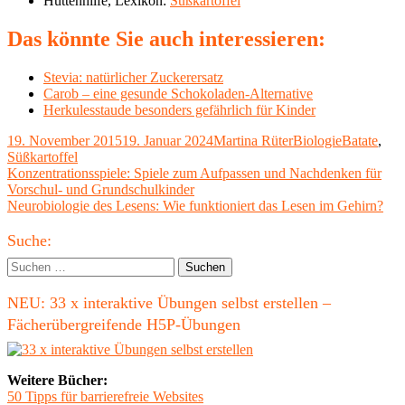
Hüttenhilfe, Lexikon:
Süßkartoffel
Das könnte Sie auch interessieren:
Stevia: natürlicher Zuckerersatz
Carob – eine gesunde Schokoladen-Alternative
Herkulesstaude besonders gefährlich für Kinder
Veröffentlicht
Autor
Kategorien
Schlagwört
19. November 2015
19. Januar 2024
Martina Rüter
Biologie
Batate
,
am
Süßkartoffel
Beitragsnavigation
Vorheriger
Konzentrationsspiele: Spiele zum Aufpassen und Nachdenken für
Beitrag:
Vorschul- und Grundschulkinder
Nächster
Neurobiologie des Lesens: Wie funktioniert das Lesen im Gehirn?
Beitrag
Haupt-
Suche:
Seitenleiste
Suchen
nach:
NEU: 33 x interaktive Übungen selbst erstellen –
Fächerübergreifende H5P-Übungen
Weitere Bücher:
50 Tipps für barrierefreie Websites