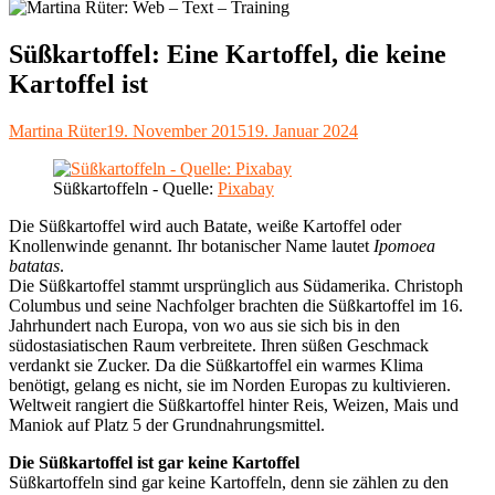
Süßkartoffel: Eine Kartoffel, die keine
Kartoffel ist
Autor
Veröffentlicht
Martina Rüter
19. November 2015
19. Januar 2024
am
Süßkartoffeln - Quelle:
Pixabay
Die Süßkartoffel wird auch Batate, weiße Kartoffel oder
Knollenwinde genannt. Ihr botanischer Name lautet
Ipomoea
batatas
.
Die Süßkartoffel stammt ursprünglich aus Südamerika. Christoph
Columbus und seine Nachfolger brachten die Süßkartoffel im 16.
Jahrhundert nach Europa, von wo aus sie sich bis in den
südostasiatischen Raum verbreitete. Ihren süßen Geschmack
verdankt sie Zucker. Da die Süßkartoffel ein warmes Klima
benötigt, gelang es nicht, sie im Norden Europas zu kultivieren.
Weltweit rangiert die Süßkartoffel hinter Reis, Weizen, Mais und
Maniok auf Platz 5 der Grundnahrungsmittel.
Die Süßkartoffel ist gar keine Kartoffel
Süßkartoffeln sind gar keine Kartoffeln, denn sie zählen zu den