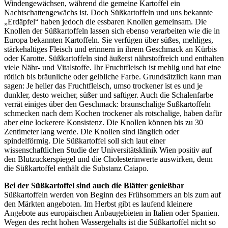
Windengewächsen, während die gemeine Kartoffel ein
Nachtschattengewächs ist. Doch Süßkartoffeln und uns bekannte
„Erdäpfel“ haben jedoch die essbaren Knollen gemeinsam. Die
Knollen der Süßkartoffeln lassen sich ebenso verarbeiten wie die in
Europa bekannten Kartoffeln. Sie verfügen über süßes, mehliges,
stärkehaltiges Fleisch und erinnern in ihrem Geschmack an Kürbis
oder Karotte. Süßkartoffeln sind äußerst nährstoffreich und enthalten
viele Nähr- und Vitalstoffe. Ihr Fruchtfleisch ist mehlig und hat eine
rötlich bis bräunliche oder gelbliche Farbe. Grundsätzlich kann man
sagen: Je heller das Fruchtfleisch, umso trockener ist es und je
dunkler, desto weicher, süßer und saftiger. Auch die Schalenfarbe
verrät einiges über den Geschmack: braunschalige Sußkartoffeln
schmecken nach dem Kochen trockener als rotschalige, haben dafür
aber eine lockerere Konsistenz. Die Knollen können bis zu 30
Zentimeter lang werde. Die Knollen sind länglich oder
spindelförmig. Die Süßkartoffel soll sich laut einer
wissenschaftlichen Studie der Universitätsklinik Wien positiv auf
den Blutzuckerspiegel und die Cholesterinwerte auswirken, denn
die Süßkartoffel enthält die Substanz Caiapo.
Bei der Süßkartoffel sind auch die Blätter genießbar
Süßkartoffeln werden von Beginn des Frühsommers an bis zum auf
den Märkten angeboten. Im Herbst gibt es laufend kleinere
Angebote aus europäischen Anbaugebieten in Italien oder Spanien.
Wegen des recht hohen Wassergehalts ist die Süßkartoffel nicht so