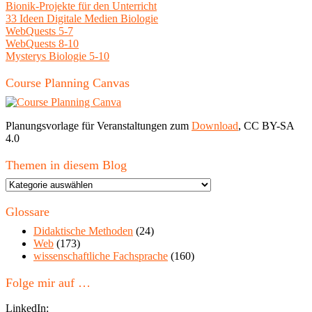
Bionik-Projekte für den Unterricht
33 Ideen Digitale Medien Biologie
WebQuests 5-7
WebQuests 8-10
Mysterys Biologie 5-10
Course Planning Canvas
Planungsvorlage für Veranstaltungen zum
Download
, CC BY-SA
4.0
Themen in diesem Blog
Themen
in
diesem
Glossare
Blog
Didaktische Methoden
(24)
Web
(173)
wissenschaftliche Fachsprache
(160)
Folge mir auf …
LinkedIn: