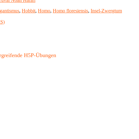
Yuval Noah Harari
gantismus
,
Hobbit
,
Homo
,
Homo floresiensis
,
Insel-Zwergtum
RS)
bergreifende H5P-Übungen