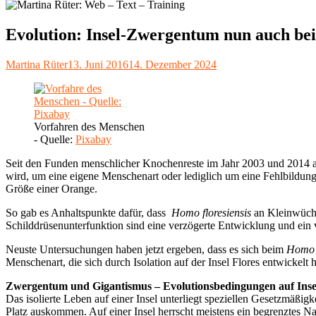
Evolution: Insel-Zwergentum nun auch b
Autor
Veröffentlicht
Martina Rüter
13. Juni 2016
14. Dezember 2024
am
Vorfahren des Menschen
- Quelle:
Pixabay
Seit den Funden menschlicher Knochenreste im Jahr 2003 und 2014 auf 
wird, um eine eigene Menschenart oder lediglich um eine Fehlbild
Größe einer Orange.
So gab es Anhaltspunkte dafür, dass
Homo floresiensis
an Kleinwüchs
Schilddrüsenunterfunktion sind eine verzögerte Entwicklung und e
Neuste Untersuchungen haben jetzt ergeben, dass es sich beim
Homo f
Menschenart, die sich durch Isolation auf der Insel Flores entwickelt h
Zwergentum und Gigantismus – Evolutionsbedingungen auf Inse
Das isolierte Leben auf einer Insel unterliegt speziellen Gesetzmäßi
Platz auskommen. Auf einer Insel herrscht meistens ein begrenztes Na