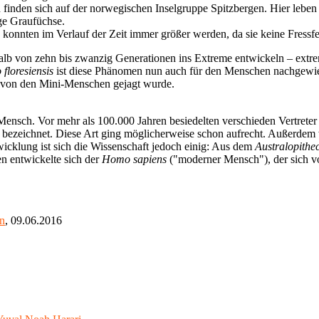
 finden sich auf der norwegischen Inselgruppe Spitzbergen. Hier leben
ge Graufüchse.
 konnten im Verlauf der Zeit immer größer werden, da sie keine Fress
rhalb von zehn bis zwanzig Generationen ins Extreme entwickeln – extre
floresiensis
ist diese Phänomen nun auch für den Menschen nachgewie
der von den Mini-Menschen gejagt wurde.
Mensch. Vor mehr als 100.000 Jahren besiedelten verschieden Vertrete
) bezeichnet. Diese Art ging möglicherweise schon aufrecht. Außerde
icklung ist sich die Wissenschaft jedoch einig: Aus dem
Australopithe
en entwickelte sich der
Homo sapiens
("moderner Mensch"), der sich v
n
, 09.06.2016