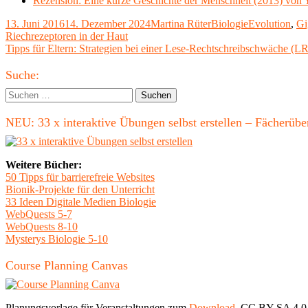
Rezension: Eine kurze Geschichte der Menschheit (2013) von 
Veröffentlicht
Autor
Kategorien
Schlagwörter
13. Juni 2016
14. Dezember 2024
Martina Rüter
Biologie
Evolution
,
Gi
am
Beitragsnavigation
Vorheriger
Riechrezeptoren in der Haut
Beitrag:
Nächster
Tipps für Eltern: Strategien bei einer Lese-Rechtschreibschwäche (L
Beitrag
Haupt-
Suche:
Seitenleiste
Suchen
nach:
NEU: 33 x interaktive Übungen selbst erstellen – Fächerü
Weitere Bücher:
50 Tipps für barrierefreie Websites
Bionik-Projekte für den Unterricht
33 Ideen Digitale Medien Biologie
WebQuests 5-7
WebQuests 8-10
Mysterys Biologie 5-10
Course Planning Canvas
Planungsvorlage für Veranstaltungen zum
Download
, CC BY-SA 4.0