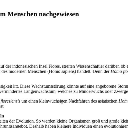
eim Menschen nachgewiesen
der indonesischen Insel Flores, streiten Wissenschaftler darüber, ob e
ung des modernen Menschen (Homo sapiens) handelt. Denn der
Homo flor
igkeit litt. Diese Wachstumsstörung könnte auf eine angeborene Störu
in vermindertes Längenwachstum, welches zu Minderwuchs oder Zwerge
loresiensis
um einen kleinwüchsigen Nachfahren des asiatischen
Homo
at.
ln
gkeiten der Evolution. So werden kleine Organismen groß und große klei
hrungsangebot. Deshalb haben kleinere Individuen einen evolutionären 