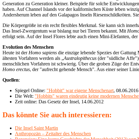
Generation zu Generation kleiner. Beispiele für solche Entwicklungen
haben. Auf Channel Islands vor der kalifornischen Küste leben winzi
Andersherum leben auf den Galapagos Inseln Riesenschildkröten. Sie
Die Körpergröße ist ein recht flexibles Merkmal. Sie kann sich inne
Das Insel-Zwergentum war bislang nur bei Tieren bekannt. Mit
Homo 
erfolgt sein. Auf der Insel Flores lebte auch einen Mini-Elefanten, 
Evolution des Menschen
Heute ist der
Homo sapiens
die einzige lebende Spezies der Gattung 
ältesten Vorfahren werden als „
Australopithecus
(der "südliche Affe"
menschlichen Vorfahren ist schwierig. Über die groben Züge der Entw
Homo erectus
, der "aufrecht gehende Mensch". Aus einer seiner Lini
Quellen
:
Spiegel Online:
"Hobbit" war eigene Menschenart
, 08.06.2016
Die Welt:
"Hobbits" waren eindeutig keine modernen Mensche
Zeit online: Das Gesetz der Insel, 14.06.2012
Das könnte Sie auch interessieren:
Die Insel Saint Martin
Anthropozän – Zeitalter des Menschen