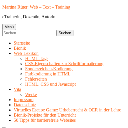
Springe
Martina Rüter: Web – Text – Training
zum
eTrainerin, Dozentin, Autorin
Inhalt
Primäres
Menü
Suchen
Menü
nach:
Startseite
Bionik
Web-Lexikon
HTML-Tags
CSS-Eigenschaften zur Schriftformatierung
Sonderzeichen-Kodierung
Farbkodierung in HTML
Fehlerseiten
HTML, CSS und Javascript
Vita
Werke
Impressum
Datenschutz
Virtuelles Escape Game: Urheberrecht & OER in der Lehre
Bionik-Projekte für den Unterricht
50 Tipps für barrierefreie Websites