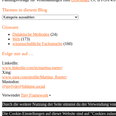
Themen in diesem Blog
Themen
in
diesem
Glossare
Blog
Didaktische Methoden
(24)
Web
(173)
wissenschaftliche Fachsprache
(160)
Folge mir auf …
LinkedIn:
www.linkedin.com/in/martina-rueter/
Xing:
www.xing.com/profile/Martina_Rueter/
Mastodon:
@myfyde@bildung.social
Footer
Verwendet
Tiny Framework
•
Inhalt
Durch die weitere Nutzung der Seite stimmst du der Verwendung vo
Die Cookie-Einstellungen auf dieser Website sind auf "Cookies zulas