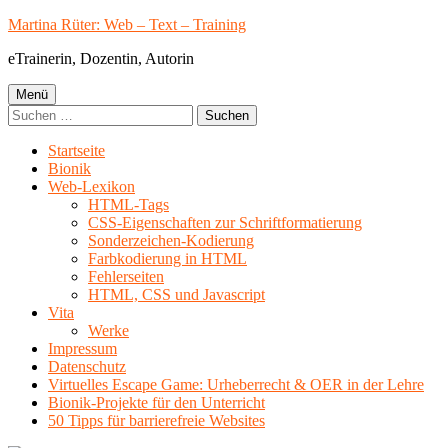
Springe
Martina Rüter: Web – Text – Training
zum
eTrainerin, Dozentin, Autorin
Inhalt
Primäres
Menü
Suchen
Menü
nach:
Startseite
Bionik
Web-Lexikon
HTML-Tags
CSS-Eigenschaften zur Schriftformatierung
Sonderzeichen-Kodierung
Farbkodierung in HTML
Fehlerseiten
HTML, CSS und Javascript
Vita
Werke
Impressum
Datenschutz
Virtuelles Escape Game: Urheberrecht & OER in der Lehre
Bionik-Projekte für den Unterricht
50 Tipps für barrierefreie Websites