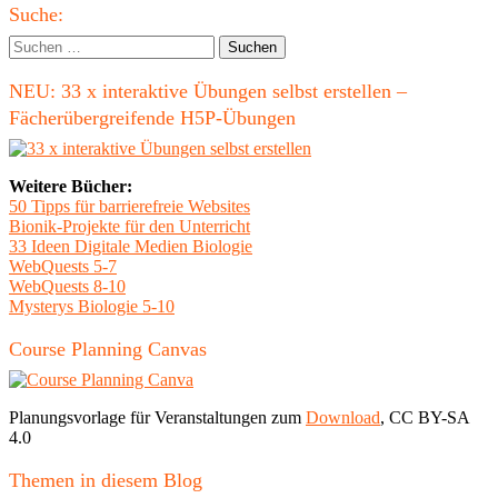
der
Haupt-
Suche:
Beiträge
Seitenleiste
Suchen
nach:
NEU: 33 x interaktive Übungen selbst erstellen –
Fächerübergreifende H5P-Übungen
Weitere Bücher:
50 Tipps für barrierefreie Websites
Bionik-Projekte für den Unterricht
33 Ideen Digitale Medien Biologie
WebQuests 5-7
WebQuests 8-10
Mysterys Biologie 5-10
Course Planning Canvas
Planungsvorlage für Veranstaltungen zum
Download
, CC BY-SA
4.0
Themen in diesem Blog