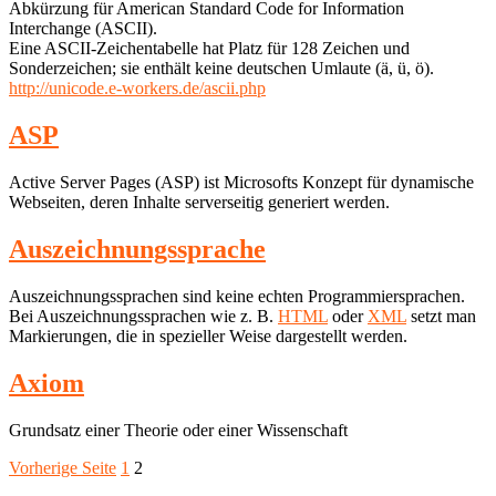
Abkürzung für American Standard Code for Information
Interchange (ASCII).
Eine ASCII-Zeichentabelle hat Platz für 128 Zeichen und
Sonderzeichen; sie enthält keine deutschen Umlaute (ä, ü, ö).
http://unicode.e-workers.de/ascii.php
ASP
Active Server Pages (ASP) ist Microsofts Konzept für dynamische
Webseiten, deren Inhalte serverseitig generiert werden.
Auszeichnungssprache
Auszeichnungssprachen sind keine echten Programmiersprachen.
Bei Auszeichnungssprachen wie z. B.
HTML
oder
XML
setzt man
Markierungen, die in spezieller Weise dargestellt werden.
Axiom
Grundsatz einer Theorie oder einer Wissenschaft
Seitennummerierung
Seite
Seite
Vorherige Seite
1
2