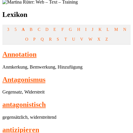
Lexikon
3
5
A
B
C
D
E
F
G
H
I
J
K
L
M
N
O
P
Q
R
S
T
U
V
W
X
Z
Annotation
Anmkerkung, Bemwerkung, Hinzufügung
Antagonismus
Gegensatz, Widerstreit
antagonistisch
gegensätzlich, widerstreitend
antizipieren