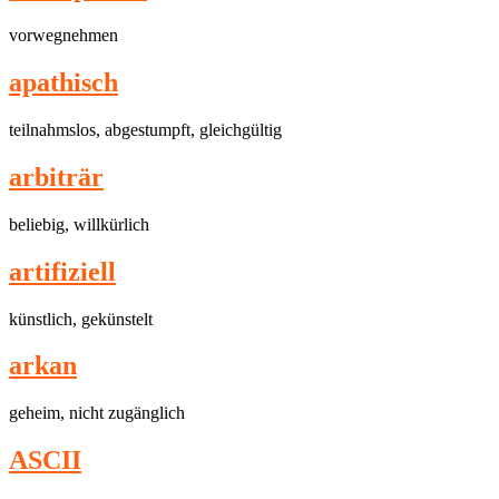
vorwegnehmen
apathisch
teilnahmslos, abgestumpft, gleichgültig
ar­bi­t­rär
beliebig, willkürlich
ar­ti­fi­zi­ell
künstlich, gekünstelt
arkan
geheim, nicht zugänglich
ASCII