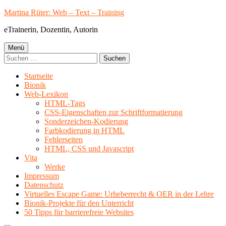
Springe
Martina Rüter: Web – Text – Training
zum
eTrainerin, Dozentin, Autorin
Inhalt
Primäres
Menü
Suchen
Menü
nach:
Startseite
Bionik
Web-Lexikon
HTML-Tags
CSS-Eigenschaften zur Schriftformatierung
Sonderzeichen-Kodierung
Farbkodierung in HTML
Fehlerseiten
HTML, CSS und Javascript
Vita
Werke
Impressum
Datenschutz
Virtuelles Escape Game: Urheberrecht & OER in der Lehre
Bionik-Projekte für den Unterricht
50 Tipps für barrierefreie Websites