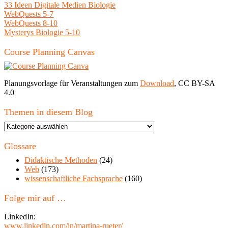
33 Ideen Digitale Medien Biologie
WebQuests 5-7
WebQuests 8-10
Mysterys Biologie 5-10
Course Planning Canvas
Planungsvorlage für Veranstaltungen zum
Download
, CC BY-SA
4.0
Themen in diesem Blog
Themen
in
diesem
Glossare
Blog
Didaktische Methoden
(24)
Web
(173)
wissenschaftliche Fachsprache
(160)
Folge mir auf …
LinkedIn:
www.linkedin.com/in/martina-rueter/