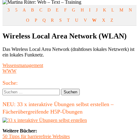
3
5
A
B
C
D
E
F
G
H
I
J
K
L
M
N
O
P
Q
R
S
T
U
V
W
X
Z
Wireless Local Area Network (WLAN)
Das Wireless Local Area Network (drahtloses lokales Netzwerk) ist
ein lokales Funknetz.
Beitragsnavigation
Vorheriger
Wissensmanagement
Beitrag:
Nächster
WWW
Beitrag
Haupt-
Suche:
Seitenleiste
Suchen
nach:
NEU: 33 x interaktive Übungen selbst erstellen –
Fächerübergreifende H5P-Übungen
Weitere Bücher:
50 Tipps für barrierefreie Websites