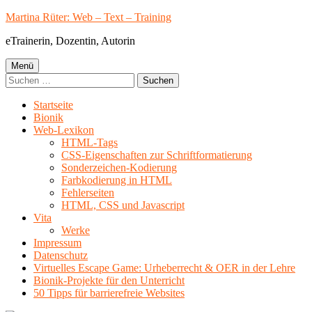
Springe
Martina Rüter: Web – Text – Training
zum
eTrainerin, Dozentin, Autorin
Inhalt
Primäres
Menü
Suchen
Menü
nach:
Startseite
Bionik
Web-Lexikon
HTML-Tags
CSS-Eigenschaften zur Schriftformatierung
Sonderzeichen-Kodierung
Farbkodierung in HTML
Fehlerseiten
HTML, CSS und Javascript
Vita
Werke
Impressum
Datenschutz
Virtuelles Escape Game: Urheberrecht & OER in der Lehre
Bionik-Projekte für den Unterricht
50 Tipps für barrierefreie Websites