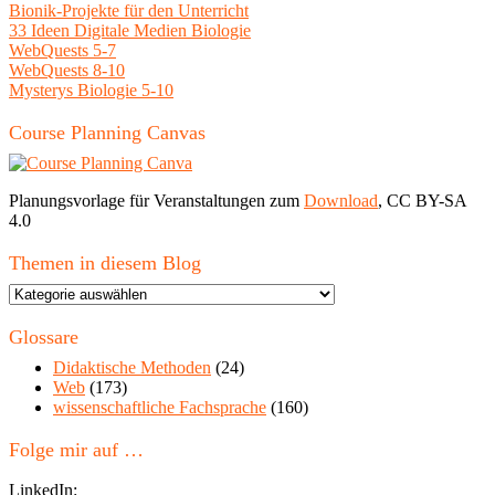
Bionik-Projekte für den Unterricht
33 Ideen Digitale Medien Biologie
WebQuests 5-7
WebQuests 8-10
Mysterys Biologie 5-10
Course Planning Canvas
Planungsvorlage für Veranstaltungen zum
Download
, CC BY-SA
4.0
Themen in diesem Blog
Themen
in
diesem
Glossare
Blog
Didaktische Methoden
(24)
Web
(173)
wissenschaftliche Fachsprache
(160)
Folge mir auf …
LinkedIn: