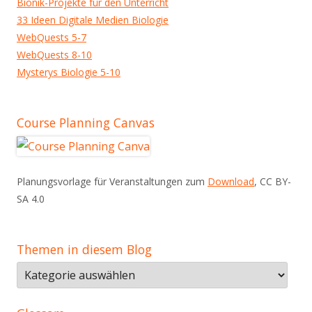
Bionik-Projekte für den Unterricht
33 Ideen Digitale Medien Biologie
WebQuests 5-7
WebQuests 8-10
Mysterys Biologie 5-10
Course Planning Canvas
Planungsvorlage für Veranstaltungen zum
Download
, CC BY-
SA 4.0
Themen in diesem Blog
Themen
in
diesem