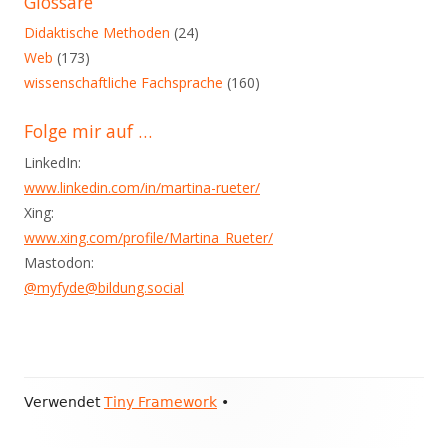
Glossare
Blog
Didaktische Methoden
(24)
Web
(173)
wissenschaftliche Fachsprache
(160)
Folge mir auf …
LinkedIn:
www.linkedin.com/in/martina-rueter/
Xing:
www.xing.com/profile/Martina_Rueter/
Mastodon:
@myfyde@bildung.social
Footer
Verwendet
Tiny Framework
•
Inhalt