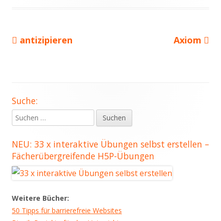
Vorheriger
Nächster
antizipieren
Axiom
Beitragsnavigation
Beitrag:
Beitrag
Suche:
Haupt-
Suchen
Seitenleiste
nach:
NEU: 33 x interaktive Übungen selbst erstellen –
Fächerübergreifende H5P-Übungen
Weitere Bücher:
50 Tipps für barrierefreie Websites