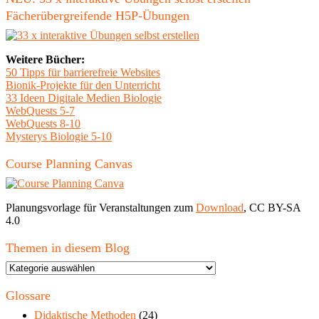
Fächerübergreifende H5P-Übungen
Weitere Bücher:
50 Tipps für barrierefreie Websites
Bionik-Projekte für den Unterricht
33 Ideen Digitale Medien Biologie
WebQuests 5-7
WebQuests 8-10
Mysterys Biologie 5-10
Course Planning Canvas
Planungsvorlage für Veranstaltungen zum
Download
, CC BY-SA
4.0
Themen in diesem Blog
Themen
in
diesem
Glossare
Blog
Didaktische Methoden
(24)