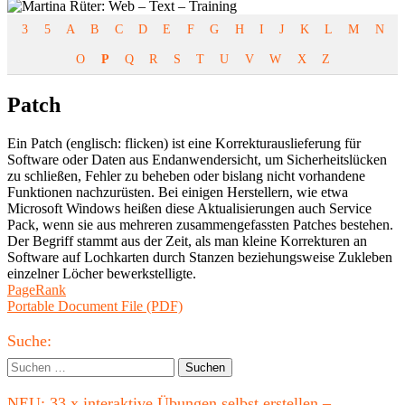
3
5
A
B
C
D
E
F
G
H
I
J
K
L
M
N
O
P
Q
R
S
T
U
V
W
X
Z
Patch
Ein Patch (englisch: flicken) ist eine Korrekturauslieferung für
Software oder Daten aus Endanwendersicht, um Sicherheitslücken
zu schließen, Fehler zu beheben oder bislang nicht vorhandene
Funktionen nachzurüsten. Bei einigen Herstellern, wie etwa
Microsoft Windows heißen diese Aktualisierungen auch Service
Pack, wenn sie aus mehreren zusammengefassten Patches bestehen.
Der Begriff stammt aus der Zeit, als man kleine Korrekturen an
Software auf Lochkarten durch Stanzen beziehungsweise Zukleben
einzelner Löcher bewerkstelligte.
Beitragsnavigation
Vorheriger
PageRank
Beitrag:
Nächster
Portable Document File (PDF)
Beitrag
Haupt-
Suche:
Seitenleiste
Suchen
nach:
NEU: 33 x interaktive Übungen selbst erstellen –