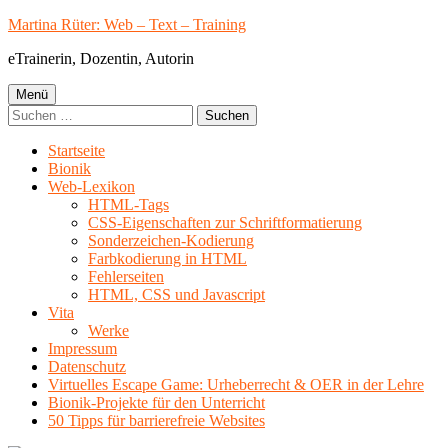
Springe
Martina Rüter: Web – Text – Training
zum
eTrainerin, Dozentin, Autorin
Inhalt
Primäres
Menü
Suchen
Menü
nach:
Startseite
Bionik
Web-Lexikon
HTML-Tags
CSS-Eigenschaften zur Schriftformatierung
Sonderzeichen-Kodierung
Farbkodierung in HTML
Fehlerseiten
HTML, CSS und Javascript
Vita
Werke
Impressum
Datenschutz
Virtuelles Escape Game: Urheberrecht & OER in der Lehre
Bionik-Projekte für den Unterricht
50 Tipps für barrierefreie Websites