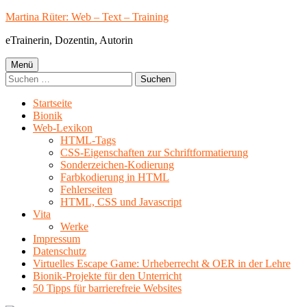
Springe
Martina Rüter: Web – Text – Training
zum
eTrainerin, Dozentin, Autorin
Inhalt
Primäres
Menü
Suchen
Menü
nach:
Startseite
Bionik
Web-Lexikon
HTML-Tags
CSS-Eigenschaften zur Schriftformatierung
Sonderzeichen-Kodierung
Farbkodierung in HTML
Fehlerseiten
HTML, CSS und Javascript
Vita
Werke
Impressum
Datenschutz
Virtuelles Escape Game: Urheberrecht & OER in der Lehre
Bionik-Projekte für den Unterricht
50 Tipps für barrierefreie Websites