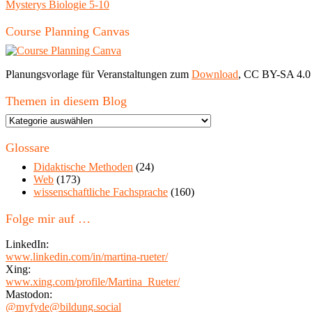
Mysterys Biologie 5-10
Course Planning Canvas
Planungsvorlage für Veranstaltungen zum
Download
, CC BY-SA 4.0
Themen in diesem Blog
Themen
in
diesem
Glossare
Blog
Didaktische Methoden
(24)
Web
(173)
wissenschaftliche Fachsprache
(160)
Folge mir auf …
LinkedIn:
www.linkedin.com/in/martina-rueter/
Xing:
www.xing.com/profile/Martina_Rueter/
Mastodon:
@myfyde@bildung.social