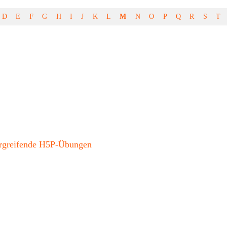
D
E
F
G
H
I
J
K
L
M
N
O
P
Q
R
S
T
bergreifende H5P-Übungen