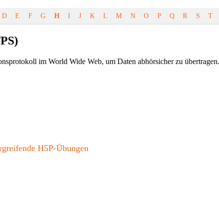
D
E
F
G
H
I
J
K
L
M
N
O
P
Q
R
S
T
TPS)
sprotokoll im World Wide Web, um Daten abhörsicher zu übertragen. Es 
bergreifende H5P-Übungen