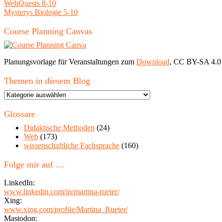
WebQuests 8-10
Mysterys Biologie 5-10
Course Planning Canvas
Planungsvorlage für Veranstaltungen zum
Download
, CC BY-SA 4.0
Themen in diesem Blog
Themen
in
diesem
Glossare
Blog
Didaktische Methoden
(24)
Web
(173)
wissenschaftliche Fachsprache
(160)
Folge mir auf …
LinkedIn:
www.linkedin.com/in/martina-rueter/
Xing:
www.xing.com/profile/Martina_Rueter/
Mastodon: