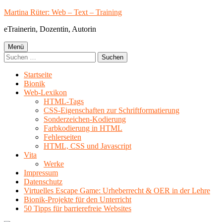
Springe
Martina Rüter: Web – Text – Training
zum
eTrainerin, Dozentin, Autorin
Inhalt
Primäres
Menü
Suchen
Menü
nach:
Startseite
Bionik
Web-Lexikon
HTML-Tags
CSS-Eigenschaften zur Schriftformatierung
Sonderzeichen-Kodierung
Farbkodierung in HTML
Fehlerseiten
HTML, CSS und Javascript
Vita
Werke
Impressum
Datenschutz
Virtuelles Escape Game: Urheberrecht & OER in der Lehre
Bionik-Projekte für den Unterricht
50 Tipps für barrierefreie Websites