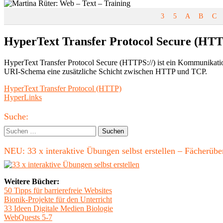
3
5
A
B
C
HyperText Transfer Protocol Secure (HT
HyperText Transfer Protocol Secure (HTTPS://) ist ein Kommunikation
URI-Schema eine zusätzliche Schicht zwischen HTTP und TCP.
Beitragsnavigation
Vorheriger
HyperText Transfer Protocol (HTTP)
Beitrag:
Nächster
HyperLinks
Beitrag
Haupt-
Suche:
Seitenleiste
Suchen
nach:
NEU: 33 x interaktive Übungen selbst erstellen – Fächerü
Weitere Bücher:
50 Tipps für barrierefreie Websites
Bionik-Projekte für den Unterricht
33 Ideen Digitale Medien Biologie
WebQuests 5-7