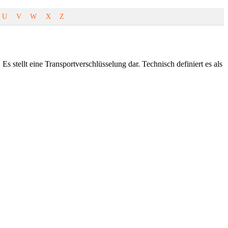
U
V
W
X
Z
stellt eine Transportverschlüsselung dar. Technisch definiert es als