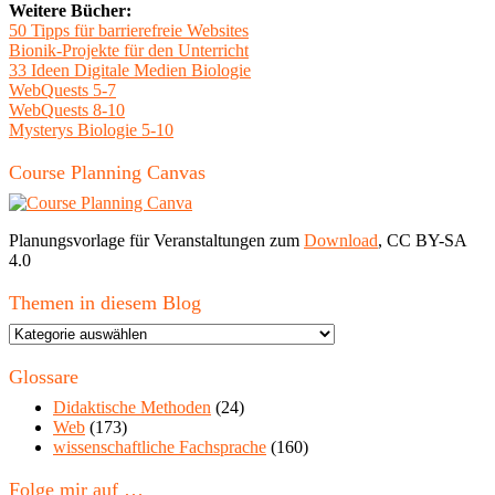
Weitere Bücher:
50 Tipps für barrierefreie Websites
Bionik-Projekte für den Unterricht
33 Ideen Digitale Medien Biologie
WebQuests 5-7
WebQuests 8-10
Mysterys Biologie 5-10
Course Planning Canvas
Planungsvorlage für Veranstaltungen zum
Download
, CC BY-SA
4.0
Themen in diesem Blog
Themen
in
diesem
Glossare
Blog
Didaktische Methoden
(24)
Web
(173)
wissenschaftliche Fachsprache
(160)
Folge mir auf …