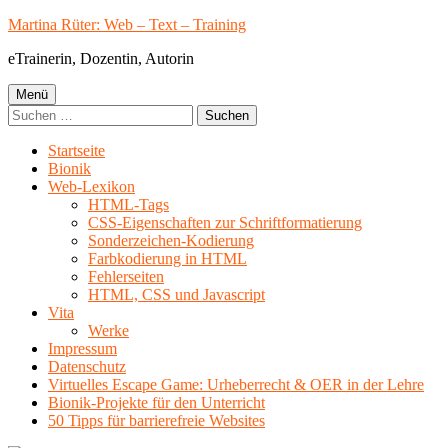
Springe
Martina Rüter: Web – Text – Training
zum
eTrainerin, Dozentin, Autorin
Inhalt
Primäres
Menü
Suchen
Menü
nach:
Startseite
Bionik
Web-Lexikon
HTML-Tags
CSS-Eigenschaften zur Schriftformatierung
Sonderzeichen-Kodierung
Farbkodierung in HTML
Fehlerseiten
HTML, CSS und Javascript
Vita
Werke
Impressum
Datenschutz
Virtuelles Escape Game: Urheberrecht & OER in der Lehre
Bionik-Projekte für den Unterricht
50 Tipps für barrierefreie Websites