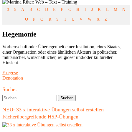
3
5
A
B
C
D
E
F
G
H
I
J
K
L
M
N
O
P
Q
R
S
T
U
V
W
X
Z
Hegemonie
Vorherrschaft oder Überlegenheit einer Institution, eines Staates,
einer Organisation oder eines ähnlichen Akteurs in politischer,
militärischer, wirtschaftlicher, religiöser und/oder kultureller
Hinsicht.
Beitragsnavigation
Vorheriger
Exegese
Beitrag:
Nächster
Denotation
Beitrag
Haupt-
Suche:
Seitenleiste
Suchen
nach:
NEU: 33 x interaktive Übungen selbst erstellen –
Fächerübergreifende H5P-Übungen