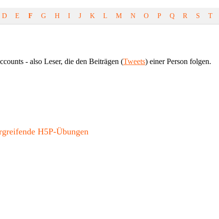
D
E
F
G
H
I
J
K
L
M
N
O
P
Q
R
S
T
ounts - also Leser, die den Beiträgen (
Tweets
) einer Person folgen.
bergreifende H5P-Übungen