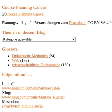
Course Planning Canvas
Planungsvorlage für Veranstaltungen zum
Download
, CC BY-SA 4.0
Themen in diesem Blog
Themen
in
diesem
Glossare
Blog
Didaktische Methoden
(24)
Web
(173)
wissenschaftliche Fachsprache
(160)
Folge mir auf …
LinkedIn:
www.linkedin.com/in/martina-rueter/
Xing:
www.xing.com/profile/Martina_Rueter/
Mastodon:
@myfyde@bildung.social