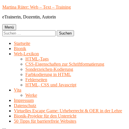
Springe
Martina Rüter: Web – Text – Training
zum
eTrainerin, Dozentin, Autorin
Inhalt
Primäres
Menü
Suchen
Menü
nach:
Startseite
Bionik
Web-Lexikon
HTML-Tags
CSS-Eigenschaften zur Schriftformatierung
Sonderzeichen-Kodierung
Farbkodierung in HTML
Fehlerseiten
HTML, CSS und Javascript
Vita
Werke
Impressum
Datenschutz
Virtuelles Escape Game: Urheberrecht & OER in der Lehre
Bionik-Projekte für den Unterricht
50 Tipps für barrierefreie Websites