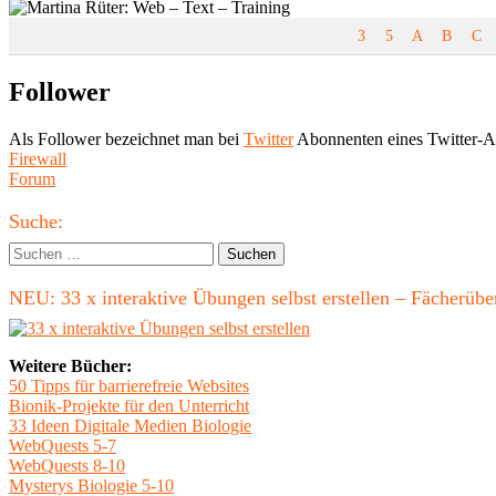
3
5
A
B
C
Follower
Als Follower bezeichnet man bei
Twitter
Abonnenten eines Twitter-Acc
Beitragsnavigation
Vorheriger
Firewall
Beitrag:
Nächster
Forum
Beitrag
Haupt-
Suche:
Seitenleiste
Suchen
nach:
NEU: 33 x interaktive Übungen selbst erstellen – Fächerü
Weitere Bücher:
50 Tipps für barrierefreie Websites
Bionik-Projekte für den Unterricht
33 Ideen Digitale Medien Biologie
WebQuests 5-7
WebQuests 8-10
Mysterys Biologie 5-10