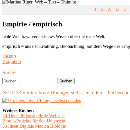
3
5
A
B
C
Empirie / empirisch
reale Welt bzw. verlässliches Wissen über die reale Welt.
empirisch = aus der Erfahrung, Beobachtung, auf dem Wege der Empi
Beitragsnavigation
Vorheriger
Diskurs
Beitrag:
Nächster
Kognition
Beitrag
Haupt-
Suche:
Seitenleiste
Suchen
nach:
NEU: 33 x interaktive Übungen selbst erstellen – Fächerü
Weitere Bücher:
50 Tipps für barrierefreie Websites
Bionik-Projekte für den Unterricht
33 Ideen Digitale Medien Biologie