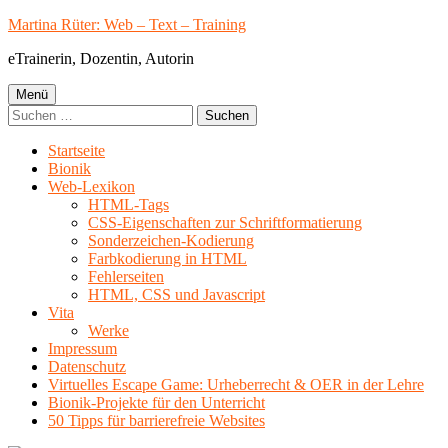
Springe
Martina Rüter: Web – Text – Training
zum
eTrainerin, Dozentin, Autorin
Inhalt
Primäres
Menü
Suchen
Menü
nach:
Startseite
Bionik
Web-Lexikon
HTML-Tags
CSS-Eigenschaften zur Schriftformatierung
Sonderzeichen-Kodierung
Farbkodierung in HTML
Fehlerseiten
HTML, CSS und Javascript
Vita
Werke
Impressum
Datenschutz
Virtuelles Escape Game: Urheberrecht & OER in der Lehre
Bionik-Projekte für den Unterricht
50 Tipps für barrierefreie Websites