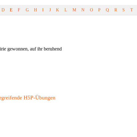
D
E
F
G
H
I
J
K
L
M
N
O
P
Q
R
S
T
rie gewonnen, auf ihr beruhend
bergreifende H5P-Übungen