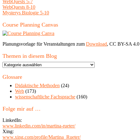
WebQuests 5-7
WebQuests 8-10
Mysterys Biologie 5-10
Course Planning Canvas
Planungsvorlage für Veranstaltungen zum
Download
, CC BY-SA 4.0
Themen in diesem Blog
Themen
in
diesem
Glossare
Blog
Didaktische Methoden
(24)
Web
(173)
wissenschaftliche Fachsprache
(160)
Folge mir auf …
LinkedIn:
www.linkedin.com/in/martina-rueter/
Xing:
www.xing.com/profile/Martina_Rueter/