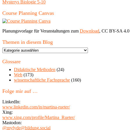
Mysterys Biologie 5-10
Course Planning Canvas
Planungsvorlage für Veranstaltungen zum
Download
, CC BY-SA 4.0
Themen in diesem Blog
Themen
in
diesem
Glossare
Blog
Didaktische Methoden
(24)
Web
(173)
wissenschaftliche Fachsprache
(160)
Folge mir auf …
LinkedIn:
www.linkedin.com/in/martina-rueter/
Xing:
www.xing.com/profile/Martina_Rueter/
Mastodon:
@myfyde@bildung.social