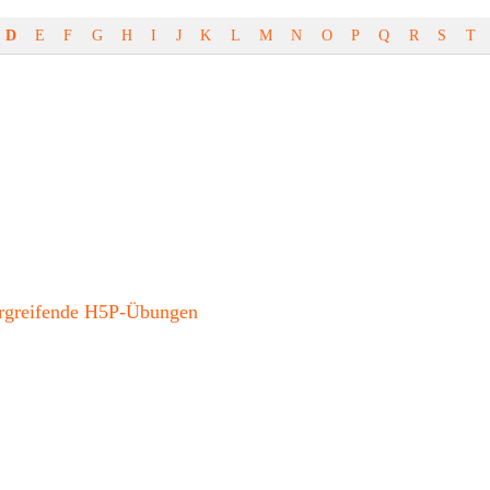
D
E
F
G
H
I
J
K
L
M
N
O
P
Q
R
S
T
bergreifende H5P-Übungen