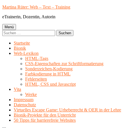
Springe
Martina Rüter: Web – Text – Training
zum
eTrainerin, Dozentin, Autorin
Inhalt
Primäres
Menü
Suchen
Menü
nach:
Startseite
Bionik
Web-Lexikon
HTML-Tags
CSS-Eigenschaften zur Schriftformatierung
Sonderzeichen-Kodierung
Farbkodierung in HTML
Fehlerseiten
HTML, CSS und Javascript
Vita
Werke
Impressum
Datenschutz
Virtuelles Escape Game: Urheberrecht & OER in der Lehre
Bionik-Projekte für den Unterricht
50 Tipps für barrierefreie Websites